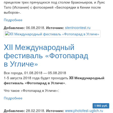
прицелом трех прячущихся под столом браконьеров, и Луис
Тато (Испания) с фотосерией «Беспорядки в Кении после
выборов».
Подробнее
о Конкурс имени Стенина назвал имена лучших
молодых фотографов 2018 года
Добавлено:
06.08.2018.
Источник:
stenincontest.ru
XII Международный
фестиваль «Фотопарад
в Угличе»
Все города, 01.08.2018 — 05.08.2018
1-5 августа 2018 года будет проходить
XII Международный
фестиваль «Фотопарад в Угличе»
.
Что такое «Фотопарад в Угличе»:
Подробнее
о XII Международный фестиваль «Фотопарад
в Угличе»
1 960 руб.
Добавлено:
28.02.2018.
Источник:
www.photofest-uglich.ru