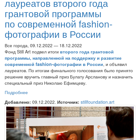
лауреатов второго года
грантовой программы
по современной fashion-
фотографии в России
Все города, 09.12.2022 — 18.12.2022
Фонд Still Art подвел итоги
второго года грантовой
программы, направленной на поддержку и развитие
современной fashion-фотографии в России
, и объявил
лауреатов. По итогам финального голосования было принято
решение вручить главный приз Булату Арсланову и назначить
специальный приз Николаю Ефимцеву.
Подробнее
о Фонд Still Art объявляет лауреатов второго года
грантовой программы по современной fashion-
Добавлено:
09.12.2022.
Источник:
stillfoundation.art
фотографии в России