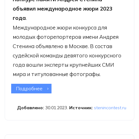
объявил международное жюри 2023
года
.
Международное жюри конкурса для
молодых фоторепортеров имени Андрея
Стенина объявлено в Москве. В состав
судейской команды девятого конкурсного
года вошли эксперты крупнейших СМИ
мира и титулованные фотографы.
Подробнее
о Конкурс памяти Андрея Стенина
объявил международное жюри
2023 года
Добавлено:
30.01.2023.
Источник:
stenincontest.ru