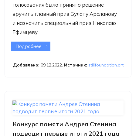
голосования было принято решение
вручить главный приз Булату Арсланову
и назначить специальный приз Николаю
Ефимцеву.
Подробнее
о Фонд Still Art объявляет лауреатов
второго года грантовой программы
по современной fashion-фотографии
Добавлено:
09.12.2022.
Источник:
stillfoundation.art
в России
Конкурс памяти Андрея Стенина
подводит первые итоги 2021 года