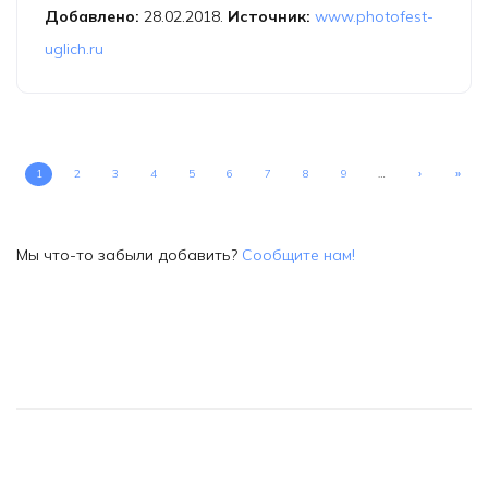
Добавлено:
28.02.2018.
Источник:
www.photofest-
uglich.ru
1
2
3
4
5
6
7
8
9
…
›
»
Мы что-то забыли добавить?
Сообщите нам!