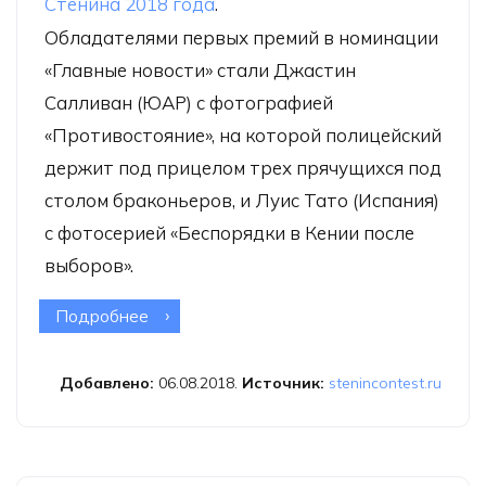
Стенина 2018 года
.
Обладателями первых премий в номинации
«Главные новости» стали Джастин
Салливан (ЮАР) с фотографией
«Противостояние», на которой полицейский
держит под прицелом трех прячущихся под
столом браконьеров, и Луис Тато (Испания)
с фотосерией «Беспорядки в Кении после
выборов».
Подробнее
о Конкурс имени Стенина назвал
имена лучших молодых фотографов
2018 года
Добавлено:
06.08.2018.
Источник:
stenincontest.ru