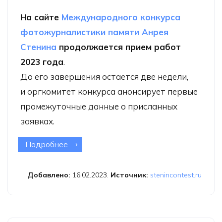
На сайте
Международного конкурса
фотожурналистики памяти Анрея
Стенина
продолжается прием работ
2023 года
.
До его завершения остается две недели,
и оргкомитет конкурса анонсирует первые
промежуточные данные о присланных
заявках.
Подробнее
о Гана стала новой участницей
конкурса фотожурналистики имени
Стенина
Добавлено:
16.02.2023.
Источник:
stenincontest.ru