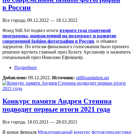
в России
Все города, 09.12.2022 — 18.12.2022
Фонд Still Art подвел итоги
второго года грантовой
программы, направленной на поддержку и развитие
современной fashion-фотографии в России
, и объявил
лауреатов. По итогам финального голосования было принято
решение вручить главный приз Булату Арсланову и назначить
специальный приз Николаю Ефимцеву.
Подробнее
о Фонд Still Art объявляет лауреатов второго
года грантовой программы по современной
Добавлено:
09.12.2022.
Источник:
stillfoundation.art
fashion-фотографии в России
Конкурс памяти Андрея Стенина
подводит первые итоги 2021 года
Все города, 18.03.2021 — 28.03.2021
В конце февраля
Международный конкурс фотожурналистики