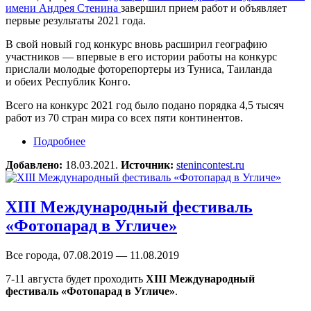
имени Андрея Стенина
завершил прием работ и объявляет
первые результаты 2021 года.
В свой новый год конкурс вновь расширил географию
участников — впервые в его истории работы на конкурс
прислали молодые фоторепортеры из Туниса, Таиланда
и обеих Республик Конго.
Всего на конкурс 2021 год было подано порядка 4,5 тысяч
работ из 70 стран мира со всех пяти континентов.
Подробнее
о Конкурс памяти Андрея Стенина подводит
первые итоги 2021 года
Добавлено:
18.03.2021.
Источник:
stenincontest.ru
XIII Международный фестиваль
«Фотопарад в Угличе»
Все города, 07.08.2019 — 11.08.2019
7-11 августа будет проходить
XIII Международный
фестиваль «Фотопарад в Угличе»
.