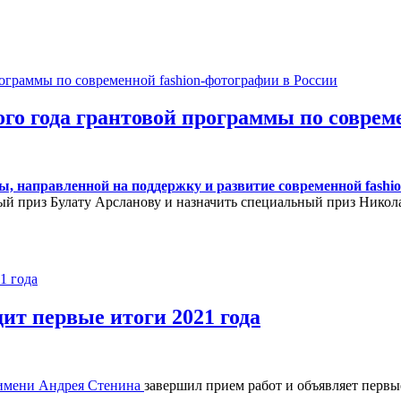
еждународное жюри 2023 года
рого года грантовой программы по совре
ы, направленной на поддержку и развитие современной fashi
ый приз Булату Арсланову и назначить специальный приз Нико
 года грантовой программы по современной fashion-фотографии в 
ит первые итоги 2021 года
имени Андрея Стенина
завершил прием работ и объявляет первые