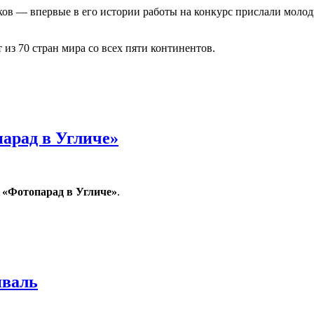
ов — впервые в его истории работы на конкурс прислали молод
 из 70 стран мира со всех пяти континентов.
ервые итоги 2021 года
арад в Угличе»
 «Фотопарад в Угличе»
.
в Угличе»
иваль