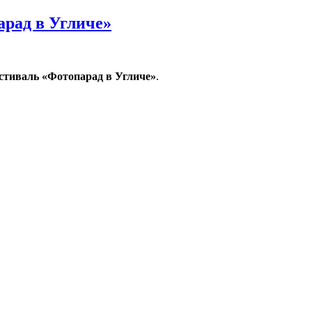
рад в Угличе»
тиваль «Фотопарад в Угличе»
.
в Угличе»