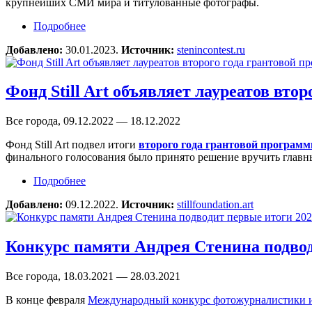
крупнейших СМИ мира и титулованные фотографы.
Подробнее
о Конкурс памяти Андрея Стенина объявил м
Добавлено:
30.01.2023.
Источник:
stenincontest.ru
Фонд Still Art объявляет лауреатов вто
Все города, 09.12.2022 — 18.12.2022
Фонд Still Art подвел итоги
второго года грантовой программ
финального голосования было принято решение вручить главн
Подробнее
о Фонд Still Art объявляет лауреатов второго
Добавлено:
09.12.2022.
Источник:
stillfoundation.art
Конкурс памяти Андрея Стенина подвод
Все города, 18.03.2021 — 28.03.2021
В конце февраля
Международный конкурс фотожурналистики 