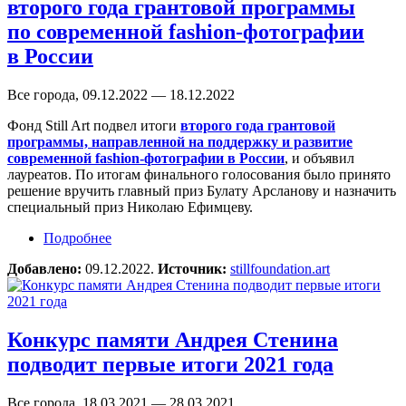
второго года грантовой программы
по современной fashion-фотографии
в России
Все города, 09.12.2022 — 18.12.2022
Фонд Still Art подвел итоги
второго года грантовой
программы, направленной на поддержку и развитие
современной fashion-фотографии в России
, и объявил
лауреатов. По итогам финального голосования было принято
решение вручить главный приз Булату Арсланову и назначить
специальный приз Николаю Ефимцеву.
Подробнее
о Фонд Still Art объявляет лауреатов второго
года грантовой программы по современной
Добавлено:
09.12.2022.
Источник:
stillfoundation.art
fashion-фотографии в России
Конкурс памяти Андрея Стенина
подводит первые итоги 2021 года
Все города, 18.03.2021 — 28.03.2021