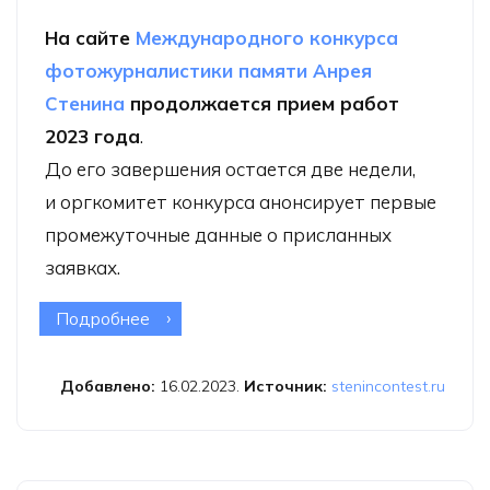
На сайте
Международного конкурса
фотожурналистики памяти Анрея
Стенина
продолжается прием работ
2023 года
.
До его завершения остается две недели,
и оргкомитет конкурса анонсирует первые
промежуточные данные о присланных
заявках.
Подробнее
о Гана стала новой участницей
конкурса фотожурналистики имени
Стенина
Добавлено:
16.02.2023.
Источник:
stenincontest.ru