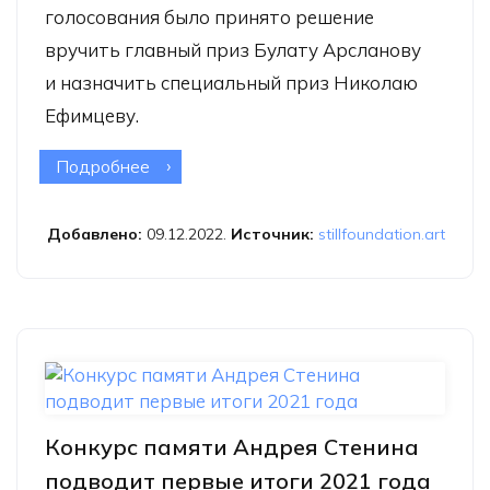
голосования было принято решение
вручить главный приз Булату Арсланову
и назначить специальный приз Николаю
Ефимцеву.
Подробнее
о Фонд Still Art объявляет лауреатов
второго года грантовой программы
по современной fashion-фотографии
Добавлено:
09.12.2022.
Источник:
stillfoundation.art
в России
Конкурс памяти Андрея Стенина
подводит первые итоги 2021 года