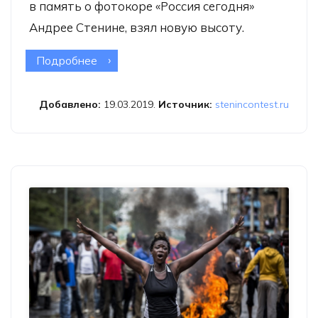
в память о фотокоре «Россия сегодня»
Андрее Стенине, взял новую высоту.
Подробнее
о Конкурс имени Андрея
Стенина-2019 поставил новый
рекорд
Добавлено:
19.03.2019.
Источник:
stenincontest.ru