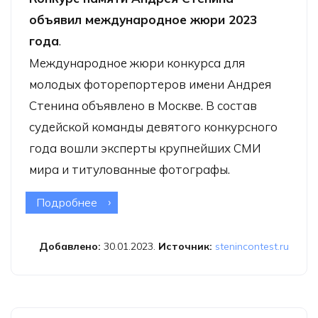
объявил международное жюри 2023
года
.
Международное жюри конкурса для
молодых фоторепортеров имени Андрея
Стенина объявлено в Москве. В состав
судейской команды девятого конкурсного
года вошли эксперты крупнейших СМИ
мира и титулованные фотографы.
Подробнее
о Конкурс памяти Андрея Стенина
объявил международное жюри
2023 года
Добавлено:
30.01.2023.
Источник:
stenincontest.ru