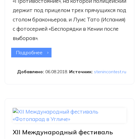
«Противостояние», на которой полицейский
держит под прицелом трех прячущихся под
столом браконьеров, и Луис Тато (Испания)
с фотосерией «Беспорядки в Кении после
выборов».
Подробнее
о Конкурс имени Стенина назвал
имена лучших молодых фотографов
2018 года
Добавлено:
06.08.2018.
Источник:
stenincontest.ru
XII Международный фестиваль