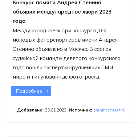
Конкурс памяти Андрея Стенина
объявил международное жюри 2023
года
.
Международное жюри конкурса для
молодых фоторепортеров имени Андрея
Стенина объявлено в Москве. В состав
судейской команды девятого конкурсного
года вошли эксперты крупнейших СМИ
мира и титулованные фотографы.
Подробнее
о Конкурс памяти Андрея Стенина
объявил международное жюри
2023 года
Добавлено:
30.01.2023.
Источник:
stenincontest.ru