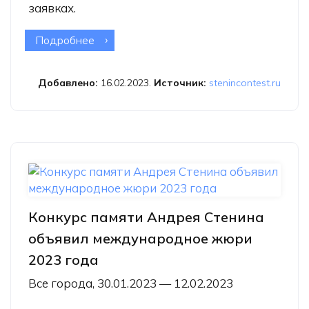
заявках.
Подробнее
о Гана стала новой участницей
конкурса фотожурналистики имени
Стенина
Добавлено:
16.02.2023.
Источник:
stenincontest.ru
Конкурс памяти Андрея Стенина
объявил международное жюри
2023 года
Все города, 30.01.2023 — 12.02.2023