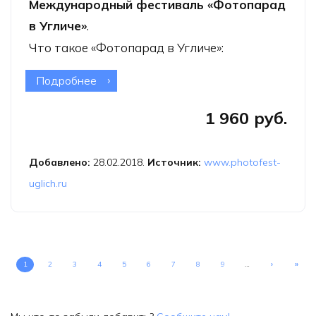
Международный фестиваль «Фотопарад
в Угличе»
.
Что такое «Фотопарад в Угличе»:
Подробнее
о XII Международный фестиваль
«Фотопарад в Угличе»
1 960 руб.
Добавлено:
28.02.2018.
Источник:
www.photofest-
uglich.ru
1
2
3
4
5
6
7
8
9
…
›
»