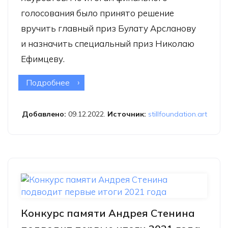
голосования было принято решение
вручить главный приз Булату Арсланову
и назначить специальный приз Николаю
Ефимцеву.
Подробнее
о Фонд Still Art объявляет лауреатов
второго года грантовой программы
по современной fashion-фотографии
Добавлено:
09.12.2022.
Источник:
stillfoundation.art
в России
Конкурс памяти Андрея Стенина