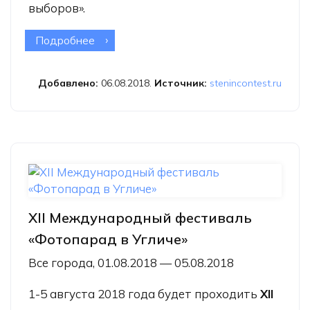
выборов».
Подробнее
о Конкурс имени Стенина назвал
имена лучших молодых фотографов
2018 года
Добавлено:
06.08.2018.
Источник:
stenincontest.ru
XII Международный фестиваль
«Фотопарад в Угличе»
Все города, 01.08.2018 — 05.08.2018
1-5 августа 2018 года будет проходить
XII