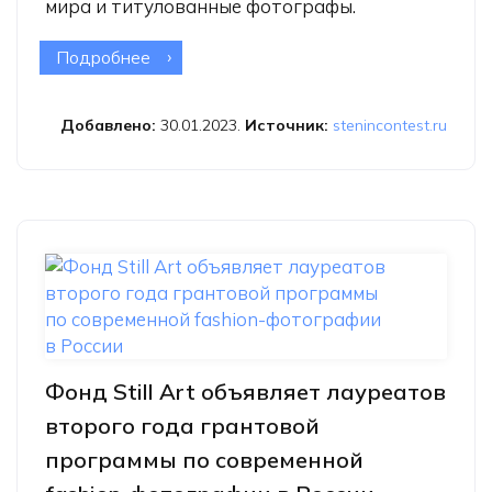
мира и титулованные фотографы.
Подробнее
о Конкурс памяти Андрея Стенина
объявил международное жюри
2023 года
Добавлено:
30.01.2023.
Источник:
stenincontest.ru
Фонд Still Art объявляет лауреатов
второго года грантовой
программы по современной