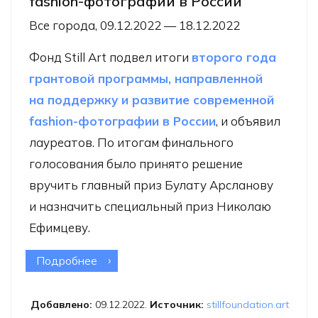
fashion-фотографии в России
Все города, 09.12.2022 — 18.12.2022
Фонд Still Art подвел итоги
второго года
грантовой программы, направленной
на поддержку и развитие современной
fashion-фотографии в России
, и объявил
лауреатов. По итогам финального
голосования было принято решение
вручить главный приз Булату Арсланову
и назначить специальный приз Николаю
Ефимцеву.
Подробнее
о Фонд Still Art объявляет лауреатов
второго года грантовой программы
по современной fashion-фотографии
Добавлено:
09.12.2022.
Источник:
stillfoundation.art