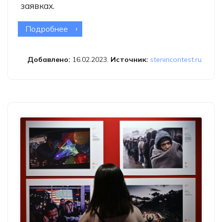
заявках.
Подробнее
о Гана стала новой участницей
конкурса фотожурналистики имени
Стенина
Добавлено:
16.02.2023.
Источник:
stenincontest.ru