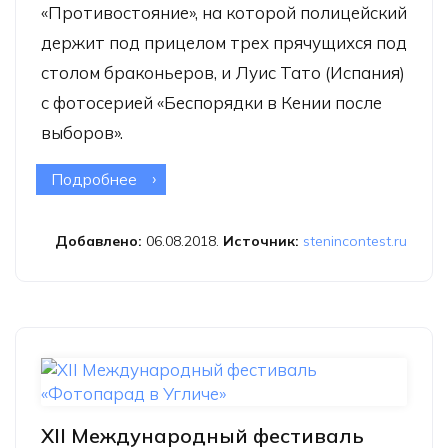
«Противостояние», на которой полицейский
держит под прицелом трех прячущихся под
столом браконьеров, и Луис Тато (Испания)
с фотосерией «Беспорядки в Кении после
выборов».
Подробнее
о Конкурс имени Стенина назвал
имена лучших молодых фотографов
2018 года
Добавлено:
06.08.2018.
Источник:
stenincontest.ru
XII Международный фестиваль