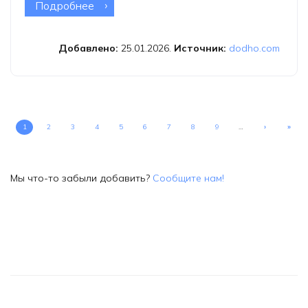
Подробнее
о Фотоконкурс Dodho Magazine
Добавлено:
25.01.2026.
Источник:
dodho.com
1
2
3
4
5
6
7
8
9
…
›
»
Мы что-то забыли добавить?
Сообщите нам!