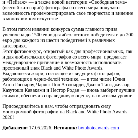
и «Пейзаж» — а также новой категории «Свободная тема»
(всего 6 категорий) фотографы со всего мира получают
возможность продемонстрировать свое творчество и видение
в монохромном искусстве.
В этом пятом издании конкурса сумма главного приза
увеличена до 1500 евро для абсолютного победителя и до 200
евро для каждого из шести победителей в различных
категориях.
Этот фотоконкурс, открытый как для профессиональных, так
и для любительских фотографов со всего мира, предлагает
международное признание и возможность использовать
престижный знак Black and White Photo Awards.
Выдающееся жюри, состоящее из ведущих фотографов,
работающих в черно-белой технике, — в том числе Юлия
Анна Госпароу, Чарльз Пол Аззопарди, Джоэл Тинтджелаар,
Казутоши Каваками и Нестор Родан — вновь выберет лучшие
снимки, обеспечив справедливую оценку на высоком уровне.
Присоединяйтесь к нам, чтобы отпраздновать силу
монохромной фотографии на Black and White Photo Awards
2026!
Добавлено:
17.05.2026.
Источник:
bwphotoawards.com