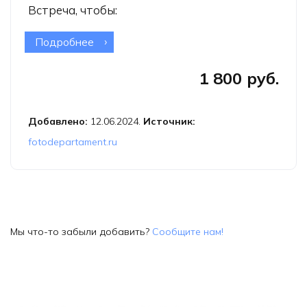
Встреча, чтобы:
Подробнее
о Медиация в ФотоДепартаменте
«Как случается искусство в
1 800 руб.
фотографии?». ОНЛАЙН
Добавлено:
12.06.2024.
Источник:
fotodepartament.ru
Мы что-то забыли добавить?
Сообщите нам!