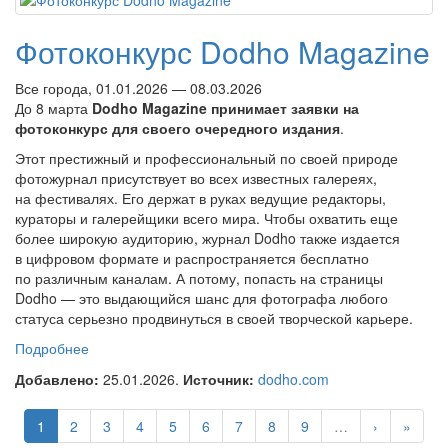
Фотоконкурс Dodho Magazine
Все города, 01.01.2026 — 08.03.2026
До 8 марта
Dodho Magazine принимает заявки на
фотоконкурс для своего очередного издания
.
Этот престижный и профессиональный по своей природе
фотожурнал присутствует во всех известных галереях,
на фестивалях. Его держат в руках ведущие редакторы,
кураторы и галерейщики всего мира. Чтобы охватить еще
более широкую аудиторию, журнал Dodho также издается
в цифровом формате и распространяется бесплатно
по различным каналам. А потому, попасть на страницы
Dodho — это выдающийся шанс для фотографа любого
статуса серьезно продвинуться в своей творческой карьере.
Подробнее
о Фотоконкурс Dodho Magazine
Добавлено:
25.01.2026.
Источник:
dodho.com
1
2
3
4
5
6
7
8
9
…
›
»