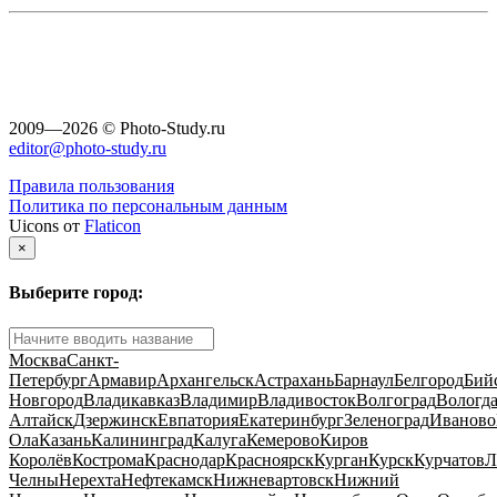
2009—2026 © Photo-Study.ru
editor@photo-study.ru
Правила пользования
Политика по персональным данным
Uicons от
Flaticon
×
Выберите город:
Москва
Санкт-
Петербург
Армавир
Архангельск
Астрахань
Барнаул
Белгород
Бий
Новгород
Владикавказ
Владимир
Владивосток
Волгоград
Вологд
Алтайск
Дзержинск
Евпатория
Екатеринбург
Зеленоград
Иваново
Ола
Казань
Калининград
Калуга
Кемерово
Киров
Королёв
Кострома
Краснодар
Красноярск
Курган
Курск
Курчатов
Л
Челны
Нерехта
Нефтекамск
Нижневартовск
Нижний