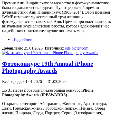
Премия Ани Нидрингхаус за мужество в фотожурналистике
была создана в честь лауреата Пулитцеровской премии
журналистики Ани Нидрингхаус (1965–2014). Этой премией
IWMF отмечает мужественный труд женщин-
фотожурналистов, таких как Аня. Премия признает важность
визуальной журналистской работы, которая вдохновляет нас
на действия и заставляет лучше понимать мир.
Подробнее
о Премия Ани Нидрингхаус за мужество в
фотожурналистике
Добавлено:
25.01.2026.
Источник:
site.picter.com
Фотоконкурс 19th Annual iPhone
Photography Awards
Все города, 01.01.2026 — 31.03.2026
До 31 марта проводится ежегодный конкурс
iPhone
Photography Awards (IPPAWARDS)
.
Открыты категории: Абстракция, Животные, Архитектура,
Дети, Городская жизнь / Городской пейзаж, Пейзаж, Образ
жизни, Природа, Люди, Портрет, Серии (3 изображения),