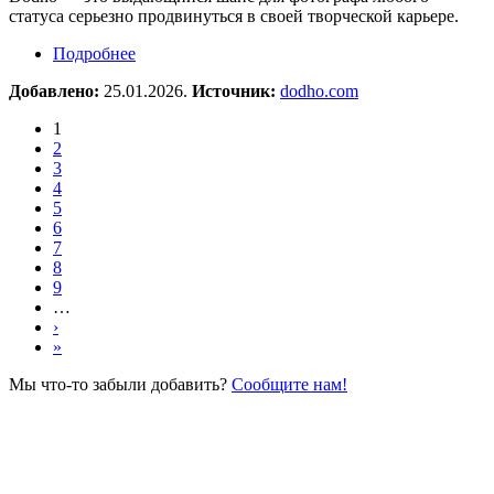
статуса серьезно продвинуться в своей творческой карьере.
Подробнее
о Фотоконкурс Dodho Magazine
Добавлено:
25.01.2026.
Источник:
dodho.com
1
2
3
4
5
6
7
8
9
…
›
»
Мы что-то забыли добавить?
Сообщите нам!