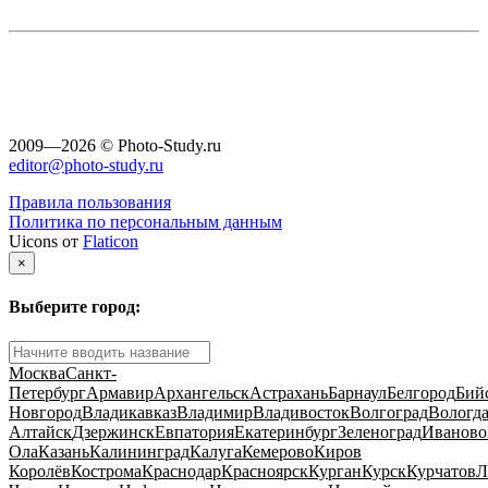
2009—2026 © Photo-Study.ru
editor@photo-study.ru
Правила пользования
Политика по персональным данным
Uicons от
Flaticon
×
Выберите город:
Москва
Санкт-
Петербург
Армавир
Архангельск
Астрахань
Барнаул
Белгород
Бий
Новгород
Владикавказ
Владимир
Владивосток
Волгоград
Вологд
Алтайск
Дзержинск
Евпатория
Екатеринбург
Зеленоград
Иваново
Ола
Казань
Калининград
Калуга
Кемерово
Киров
Королёв
Кострома
Краснодар
Красноярск
Курган
Курск
Курчатов
Л