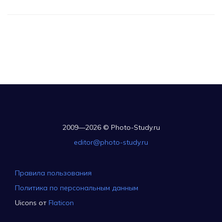
2009—2026 © Photo-Study.ru
editor@photo-study.ru
Правила пользования
Политика по персональным данным
Uicons от
Flaticon