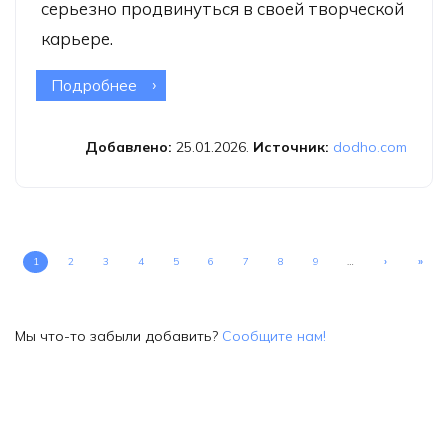
серьезно продвинуться в своей творческой
карьере.
Подробнее
о Фотоконкурс Dodho Magazine
Добавлено:
25.01.2026.
Источник:
dodho.com
1
2
3
4
5
6
7
8
9
…
›
»
Мы что-то забыли добавить?
Сообщите нам!