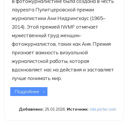
в фотожурналистике была создана в честь
лауреата Пулитцеровской премии
журналистики Ани Нидрингхаус (1965–
2014). Этой премией IWMF отмечает
мужественный труд женщин-
фотожурналистов, таких как Аня. Премия
признает важность визуальной
журналистской работы, которая
вдохновляет нас на действия и заставляет
лучше понимать мир.
Подробнее
о Премия Ани Нидрингхаус за
мужество в фотожурналистике
Добавлено:
25.01.2026.
Источник:
site.picter.com