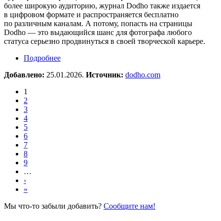
более широкую аудиторию, журнал Dodho также издается
в цифровом формате и распространяется бесплатно
по различным каналам. А потому, попасть на страницы
Dodho — это выдающийся шанс для фотографа любого
статуса серьезно продвинуться в своей творческой карьере.
Подробнее
о Фотоконкурс Dodho Magazine
Добавлено:
25.01.2026.
Источник:
dodho.com
1
2
3
4
5
6
7
8
9
…
›
»
Мы что-то забыли добавить?
Сообщите нам!