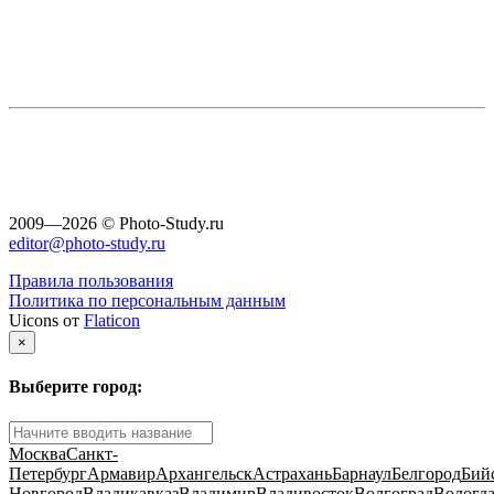
2009—2026 © Photo-Study.ru
editor@photo-study.ru
Правила пользования
Политика по персональным данным
Uicons от
Flaticon
×
Выберите город:
Москва
Санкт-
Петербург
Армавир
Архангельск
Астрахань
Барнаул
Белгород
Бий
Новгород
Владикавказ
Владимир
Владивосток
Волгоград
Вологд