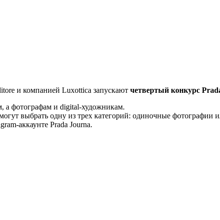
ditore и компанией Luxottica запускают
четвертый конкурс Prada
, а фотографам и digital-художникам.
 могут выбрать одну из трех категорий: одиночные фотографии 
gram-аккаунте Prada Journa.