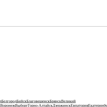
л
Белгород
Бийск
Благовещенск
Брянск
Великий
а
Воронеж
Выборг
Горно-Алтайск
Дзержинск
Евпатория
Екатеринб