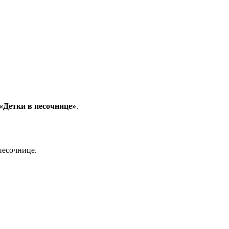
«Детки в песочнице»
.
песочнице.