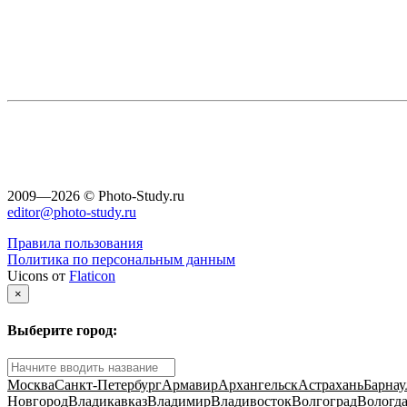
2009—2026 © Photo-Study.ru
editor@photo-study.ru
Правила пользования
Политика по персональным данным
Uicons от
Flaticon
×
Выберите город:
Москва
Санкт-Петербург
Армавир
Архангельск
Астрахань
Барнау
Новгород
Владикавказ
Владимир
Владивосток
Волгоград
Вологд