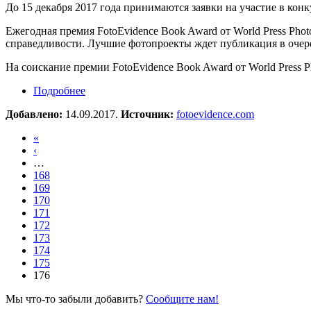
До 15 декабря 2017 года принимаются заявки на участие в ко
Ежегодная премия FotoEvidence Book Award от World Press Pho
справедливости. Лучшие фотопроекты ждет публикация в очере
На соискание премии FotoEvidence Book Award от World Press 
Подробнее
о Fotoevidence book award 2018
Добавлено:
14.09.2017.
Источник:
fotoevidence.com
«
‹
…
168
169
170
171
172
173
174
175
176
Мы что-то забыли добавить?
Сообщите нам!