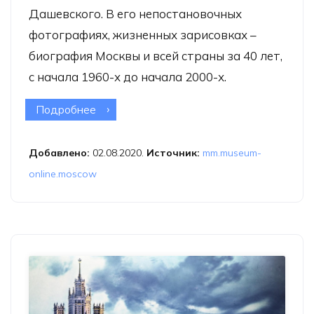
Дашевского. В его непостановочных
фотографиях, жизненных зарисовках –
биография Москвы и всей страны за 40 лет,
с начала 1960-х до начала 2000-х.
Подробнее
о Онлайн-выставка «Родное
Ретро. 1962 — 2002. Московская
сага фотографа Михаила
Добавлено:
02.08.2020.
Источник:
mm.museum-
Дашевского»
online.moscow