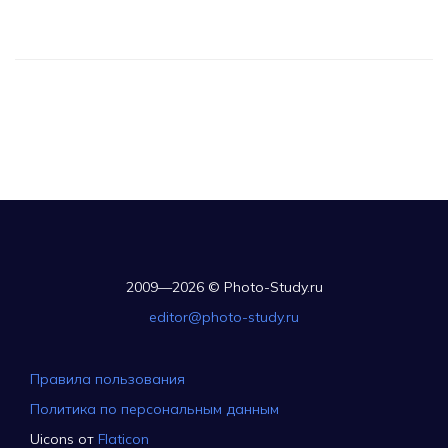
2009—2026 © Photo-Study.ru
editor@photo-study.ru
Правила пользования
Политика по персональным данным
Uicons от
Flaticon