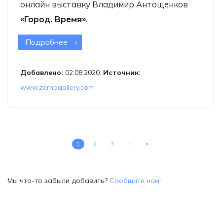
онлайн выставку Владимир Антощенков
«Город. Время»
.
Подробнее
о Online выставка Владимир
Антощенков «Город. Время»
Добавлено:
02.08.2020.
Источник:
www.zernogallery.com
1
2
3
›
»
Мы что-то забыли добавить?
Сообщите нам!