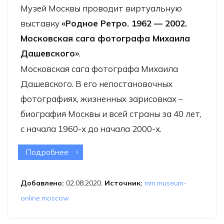
Музей Москвы проводит виртуальную
выставку
«Родное Ретро. 1962 — 2002.
Московская сага фотографа Михаила
Дашевского»
.
Московская сага фотографа Михаила
Дашевского. В его непостановочных
фотографиях, жизненных зарисовках –
биография Москвы и всей страны за 40 лет,
с начала 1960-х до начала 2000-х.
Подробнее
о Онлайн-выставка «Родное
Ретро. 1962 — 2002. Московская
сага фотографа Михаила
Добавлено:
02.08.2020.
Источник:
mm.museum-
Дашевского»
online.moscow