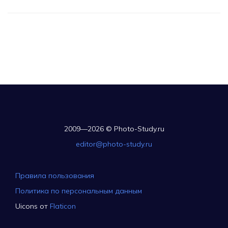
2009—2026 © Photo-Study.ru
editor@photo-study.ru
Правила пользования
Политика по персональным данным
Uicons от
Flaticon