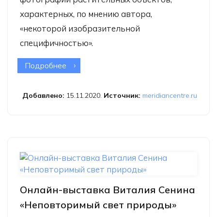
характерных, по мнению автора,
«некоторой изобразительной
специфичностью».
Подробнее
о Онлайн-выставка Анатолия
Жовинского «Макро- или
фитоформы»
Добавлено:
15.11.2020.
Источник:
meridiancentre.ru
Онлайн-выставка Виталия Сенина
«Неповторимый свет природы»