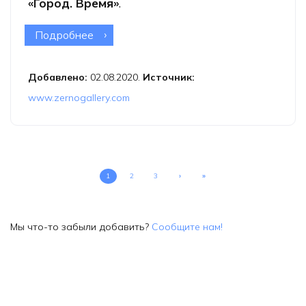
«Город. Время»
.
Подробнее
о Online выставка Владимир
Антощенков «Город. Время»
Добавлено:
02.08.2020.
Источник:
www.zernogallery.com
1
2
3
›
»
Мы что-то забыли добавить?
Сообщите нам!