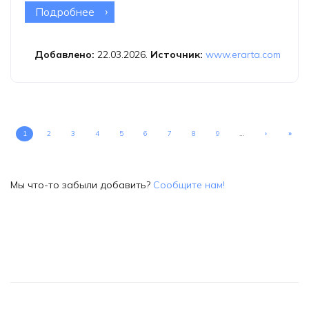
Подробнее
о Выставка фотографа Rosemary
«Симбиоз»
Добавлено:
22.03.2026.
Источник:
www.erarta.com
1
2
3
4
5
6
7
8
9
…
›
»
Мы что-то забыли добавить?
Сообщите нам!