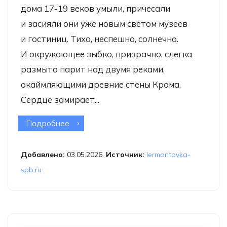
дома 17-19 веков умыли, причесали
и засияли они уже новым светом музеев
и гостиниц. Тихо, неспешно, солнечно.
И окружающее зыбко, призрачно, слегка
размыто парит над двумя реками,
окаймляющими древние стены Крома.
Сердце замирает...
Подробнее
о Фотовыставка Галины Бронниковой
«Псковские акварели»
Добавлено:
03.05.2026.
Источник:
lermontovka-
spb.ru