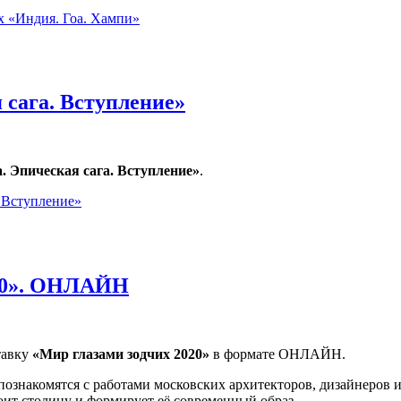
 «Индия. Гоа. Хампи»
сага. Вступление»
. Эпическая сага. Вступление»
.
. Вступление»
020». ОНЛАЙН
тавку
«Мир глазами зодчих 2020»
в формате ОНЛАЙН.
познакомятся с работами московских архитекторов, дизайнеров 
оит столицу и формирует её современный образ.