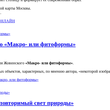
ной карты Москвы.
.
. ОНЛАЙН
о «Макро- или фитоформы»
лия Жовинского
«Макро- или фитоформы»
.
х объектов, характерных, по мнению автора, «некоторой изобр
акро- или фитоформы»
повторимый свет природы»