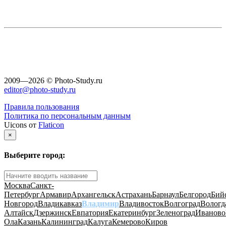
2009—2026 © Photo-Study.ru
editor@photo-study.ru
Правила пользования
Политика по персональным данным
Uicons от
Flaticon
×
Выберите город:
Москва
Санкт-
Петербург
Армавир
Архангельск
Астрахань
Барнаул
Белгород
Бий
Новгород
Владикавказ
Владимир
Владивосток
Волгоград
Вологд
Алтайск
Дзержинск
Евпатория
Екатеринбург
Зеленоград
Иваново
Ола
Казань
Калининград
Калуга
Кемерово
Киров