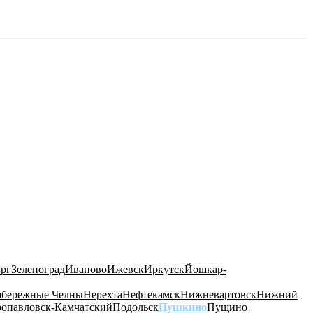
ург
Зеленоград
Иваново
Ижевск
Иркутск
Йошкар-
бережные Челны
Нерехта
Нефтекамск
Нижневартовск
Нижний
ропавловск-Камчатский
Подольск
Пушкино
Пущино