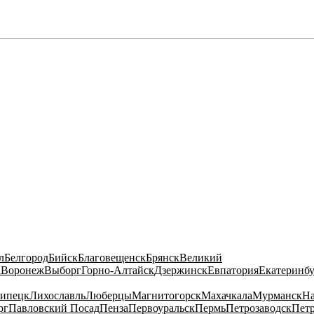
л
Белгород
Бийск
Благовещенск
Брянск
Великий
а
Воронеж
Выборг
Горно-Алтайск
Дзержинск
Евпатория
Екатеринб
ипецк
Лихославль
Люберцы
Магнитогорск
Махачкала
Мурманск
На
рг
Павловский Посад
Пенза
Первоуральск
Пермь
Петрозаводск
Пет