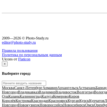
2009—2026 © Photo-Study.ru
editor@photo-study.ru
Правила пользования
Политика по персональным данным
Uicons от
Flaticon
×
Выберите город:
Москва
Санкт-Петербург
Армавир
Архангельск
Астрахань
Барнау
Новгород
Владикавказ
Владимир
Владивосток
Волгоград
Вологд
Ола
Казань
Калининград
Калуга
Кемерово
Киров
Королёв
Кострома
Краснодар
Красноярск
Курган
Курск
Курчатов
Л
Новгород
Новокузнецк
Новороссийск
Новосибирск
Омск
Оренбу