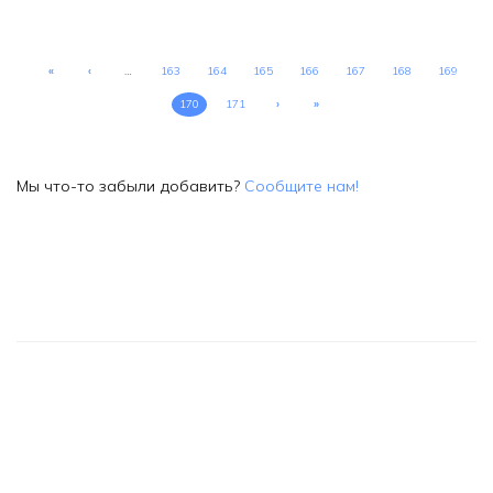
«
‹
…
163
164
165
166
167
168
169
170
171
›
»
Мы что-то забыли добавить?
Сообщите нам!