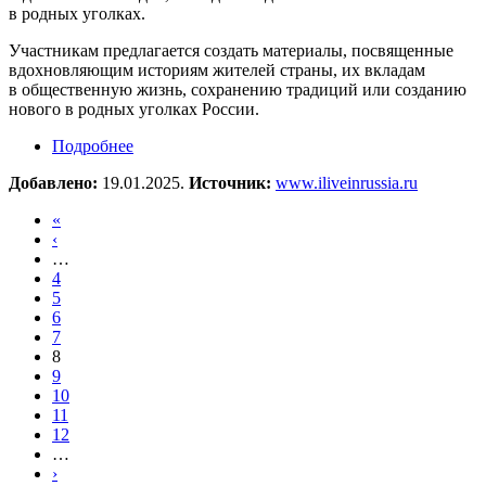
в родных уголках.
Участникам предлагается создать материалы, посвященные
вдохновляющим историям жителей страны, их вкладам
в общественную жизнь, сохранению традиций или созданию
нового в родных уголках России.
Подробнее
о Конкурс «Я живу в России» 2025
Добавлено:
19.01.2025.
Источник:
www.iliveinrussia.ru
«
‹
…
4
5
6
7
8
9
10
11
12
…
›