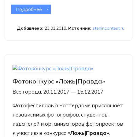
Подробнее
о Представители ведущих
информагентств мира вошли в жюри
конкурса Стенина-2018
Добавлено:
23.01.2018.
Источник:
stenincontest.ru
Фотоконкурс «Ложь|Правда»
Все города, 20.11.2017 — 15.12.2017
Фотофестиваль в Роттердаме приглашает
независимых фотографов, студентов,
издателей и организаторов фотопроектов
к участию в конкурсе
«Ложь|Правда»
.