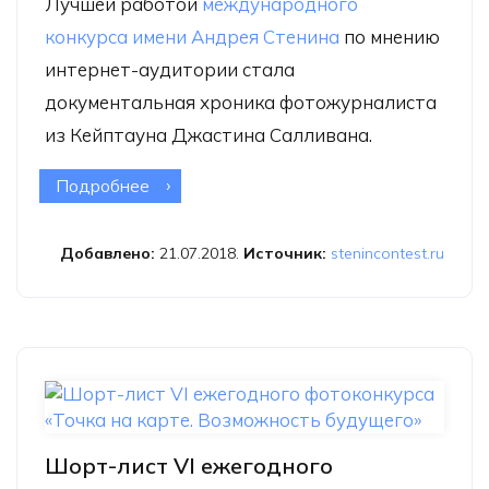
Лучшей работой
международного
конкурса имени Андрея Стенина
по мнению
интернет-аудитории стала
документальная хроника фотожурналиста
из Кейптауна Джастина Салливана.
Подробнее
о Конкурс им. Стенина: лучшее фото
по итогам онлайн-голосования
Добавлено:
21.07.2018.
Источник:
stenincontest.ru
Шорт-лист VI ежегодного