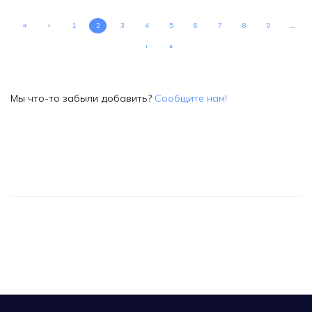
«
‹
1
2
3
4
5
6
7
8
9
…
›
»
Мы что-то забыли добавить?
Сообщите нам!