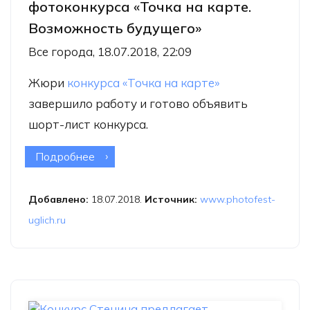
фотоконкурса «Точка на карте.
Возможность будущего»
Все города, 18.07.2018, 22:09
Жюри
конкурса «Точка на карте»
завершило работу и готово объявить
шорт-лист конкурса.
Подробнее
о Шорт-лист VI ежегодного
фотоконкурса «Точка на карте.
Возможность будущего»
Добавлено:
18.07.2018.
Источник:
www.photofest-
uglich.ru