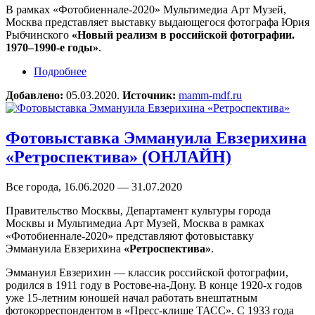
В рамках «Фотобиеннале-2020» Мультимедиа Арт Музей,
Москва представляет выставку выдающегося фотографа Юрия
Рыбчинского
«Новый реализм в российской фотографии.
1970–1990-е годы»
.
Подробнее
о Выставку Юрия Рыбчинского «Новый
реализм в российской фотографии. 1970—
Добавлено:
05.03.2020.
Источник:
mamm-mdf.ru
1990-е годы» (ОНЛАЙН)
Фотовыставка Эммануила Евзерихина
«Ретроспектива» (ОНЛАЙН)
Все города, 16.06.2020 — 31.07.2020
Правительство Москвы, Департамент культуры города
Москвы и Мультимедиа Арт Музей, Москва в рамках
«Фотобиеннале-2020» представляют фотовыставку
Эммануила Евзерихина
«Ретроспектива»
.
Эммануил Евзерихин — классик российской фотографии,
родился в 1911 году в Ростове-на-Дону. В конце 1920-х годов
уже 15-летним юношей начал работать внештатным
фотокорреспондентом в «Пресс-клише ТАСС». С 1933 года