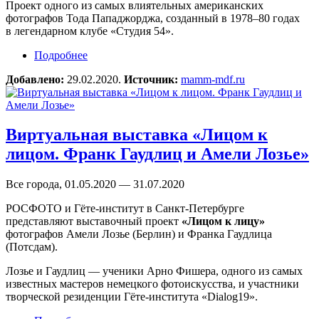
Проект одного из самых влиятельных американских
фотографов Тода Пападжорджа, созданный в 1978–80 годах
в легендарном клубе «Студия 54».
Подробнее
о Выставка Тода Пападжорджа «Студия 54»
(ОНЛАЙН)
Добавлено:
29.02.2020.
Источник:
mamm-mdf.ru
Виртуальная выставка «Лицом к
лицом. Франк Гаудлиц и Амели Лозье»
Все города, 01.05.2020 — 31.07.2020
РОСФОТО и Гёте-институт в Санкт-Петербурге
представляют выставочный проект
«Лицом к лицу»
фотографов Амели Лозье (Берлин) и Франка Гаудлица
(Потсдам).
Лозье и Гаудлиц — ученики Арно Фишера, одного из самых
известных мастеров немецкого фотоискусства, и участники
творческой резиденции Гёте-института «Dialog19».