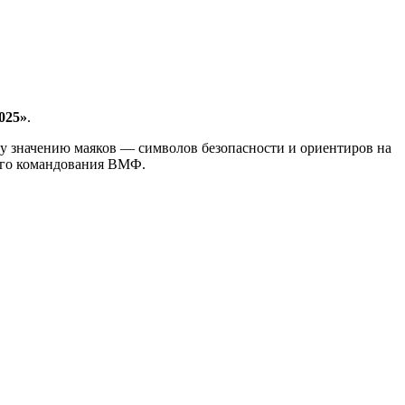
025»
.
му значению маяков — символов безопасности и ориентиров на
ого командования ВМФ.