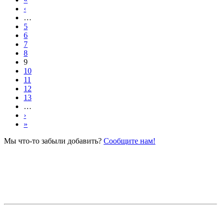
‹
…
5
6
7
8
9
10
11
12
13
…
›
»
Мы что-то забыли добавить?
Сообщите нам!