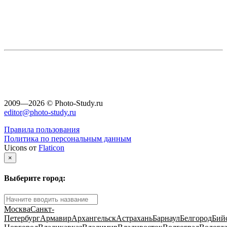
2009—2026 © Photo-Study.ru
editor@photo-study.ru
Правила пользования
Политика по персональным данным
Uicons от
Flaticon
×
Выберите город:
Москва
Санкт-
Петербург
Армавир
Архангельск
Астрахань
Барнаул
Белгород
Бий