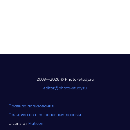
2009—2026 © Photo-Study.ru
editor@photo-study.ru
Правила пользования
Политика по персональным данным
Uicons от
Flaticon