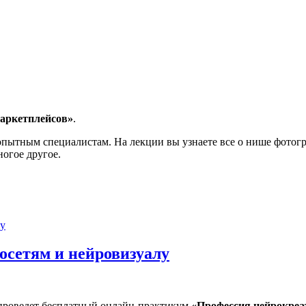
аркетплейсов»
.
опытным специалистам. На лекции вы узнаете все о нише фотогр
ногое другое.
осетям и нейровизуалу
проведет бесплатный онлайн-практикум
«Профессия нейрокреат