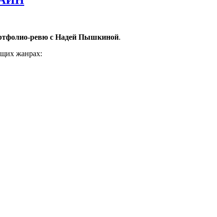
ртфолио-ревю с Надей Пышкиной
.
ющих жанрах: