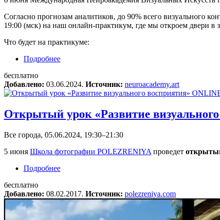
Согласно прогнозам аналитиков, до 90% всего визуального кон
19:00 (мск) на наш онлайн-практикум, где мы откроем двери 
Что будет на практикуме:
Подробнее
о Бесплатный онлайн-практикум по нейросетя
бесплатно
Добавлено:
03.06.2024.
Источник:
neuroacademy.art
Открытый урок «Развитие визуальног
Все города, 05.06.2024, 19:30–21:30
5 июня
Школа фотографии POLEZRENIYA
проведет
открытый
Подробнее
о Открытый урок «Развитие визуального вос
бесплатно
Добавлено:
08.02.2017.
Источник:
polezreniya.com