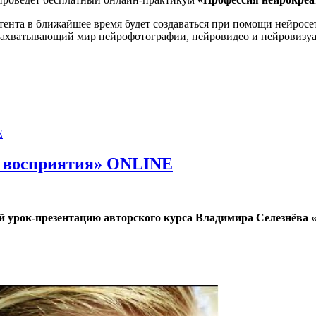
тента в ближайшее время будет создаваться при помощи нейросет
в захватывающий мир нейрофотографии, нейровидео и нейровизуа
м и нейровизуалу
о восприятия» ONLINE
 урок-презентацию авторского курса Владимира Селезнёва «
приятия» ONLINE