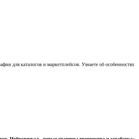
афии для каталогов и маркетплейсов. Узнаете об особенностях
ор. Нейровизуал - новые границы творчества и заработка»
.