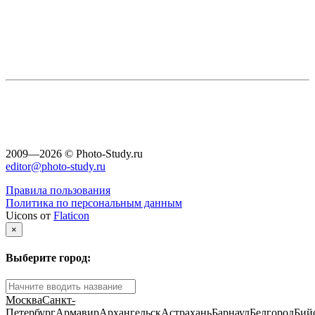
2009—2026 © Photo-Study.ru
editor@photo-study.ru
Правила пользования
Политика по персональным данным
Uicons от
Flaticon
×
Выберите город:
Москва
Санкт-
Петербург
Армавир
Архангельск
Астрахань
Барнаул
Белгород
Бий