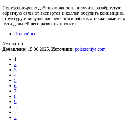
Портфолио-ревю даёт возможность получить развёрнутую
обратную связь от экспертов и коллег, обсудить концепцию,
структуру и визуальные решения в работе, а также наметить
пути дальнейшего развития проекта.
Подробнее
о Открытое портфолио-ревю
бесплатно
Добавлено:
15.06.2025.
Источник:
polezreniya.com
1
2
3
4
5
6
7
8
9
…
›
»