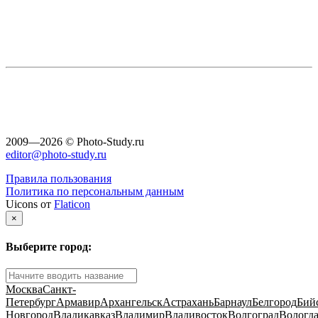
2009—2026 © Photo-Study.ru
editor@photo-study.ru
Правила пользования
Политика по персональным данным
Uicons от
Flaticon
×
Выберите город:
Москва
Санкт-
Петербург
Армавир
Архангельск
Астрахань
Барнаул
Белгород
Бий
Новгород
Владикавказ
Владимир
Владивосток
Волгоград
Вологд