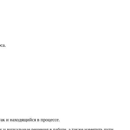
са.
ак и находящийся в процессе.
 и визуальные решения в работе, а также наметить пути