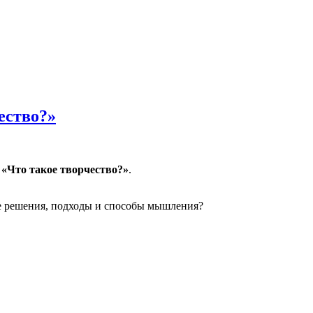
нтекст для машины и человека»
ество?»
л
«Что такое творчество?»
.
ые решения, подходы и способы мышления?
?»