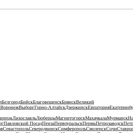
л
Белгород
Бийск
Благовещенск
Брянск
Великий
а
Воронеж
Выборг
Горно-Алтайск
Дзержинск
Евпатория
Екатеринб
ипецк
Лихославль
Люберцы
Магнитогорск
Махачкала
Мурманск
На
рг
Павловский Посад
Пенза
Первоуральск
Пермь
Петрозаводск
Пет
ов
Севастополь
Северодвинск
Симферополь
Смоленск
Сочи
Ставро