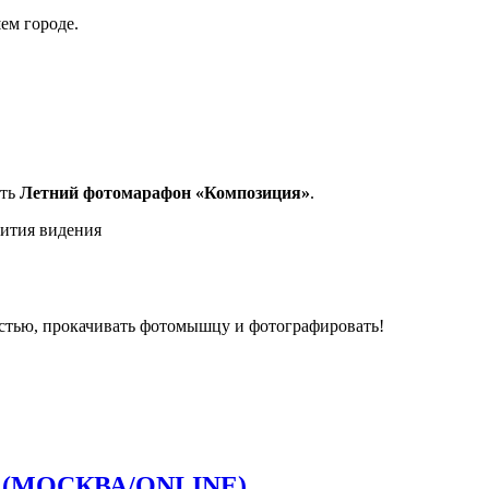
ем городе.
ить
Летний фотомарафон «Композиция»
.
вития видения
остью, прокачивать фотомышцу и фотографировать!
» (МОСКВА/ONLINE)