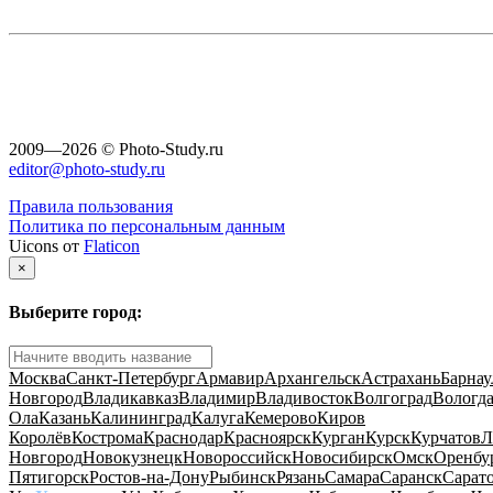
2009—2026 © Photo-Study.ru
editor@photo-study.ru
Правила пользования
Политика по персональным данным
Uicons от
Flaticon
×
Выберите город:
Москва
Санкт-Петербург
Армавир
Архангельск
Астрахань
Барнау
Новгород
Владикавказ
Владимир
Владивосток
Волгоград
Вологд
Ола
Казань
Калининград
Калуга
Кемерово
Киров
Королёв
Кострома
Краснодар
Красноярск
Курган
Курск
Курчатов
Л
Новгород
Новокузнецк
Новороссийск
Новосибирск
Омск
Оренбу
Пятигорск
Ростов-на-Дону
Рыбинск
Рязань
Самара
Саранск
Сарат