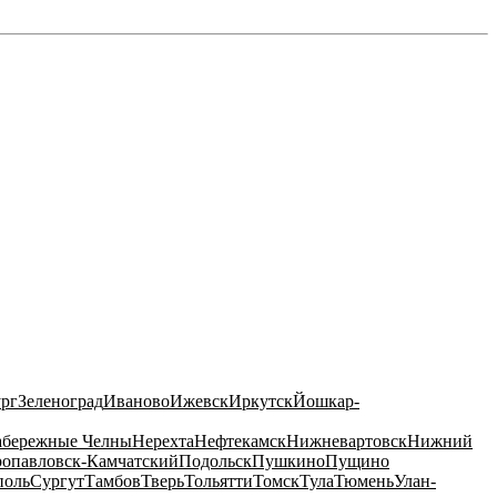
ург
Зеленоград
Иваново
Ижевск
Иркутск
Йошкар-
бережные Челны
Нерехта
Нефтекамск
Нижневартовск
Нижний
ропавловск-Камчатский
Подольск
Пушкино
Пущино
поль
Сургут
Тамбов
Тверь
Тольятти
Томск
Тула
Тюмень
Улан-