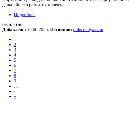
дальнейшего развития проекта.
Подробнее
о Открытое портфолио-ревю
бесплатно
Добавлено:
15.06.2025.
Источник:
polezreniya.com
1
2
3
4
5
6
7
8
9
…
›
»