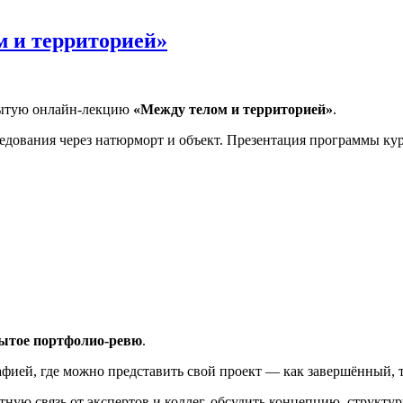
 и территорией»
рытую онлайн-лекцию
«Между телом и территорией»
.
едования через натюрморт и объект. Презентация программы кур
рриторией»
ытое портфолио-ревю
.
фией, где можно представить свой проект — как завершённый, т
ую связь от экспертов и коллег, обсудить концепцию, структуру