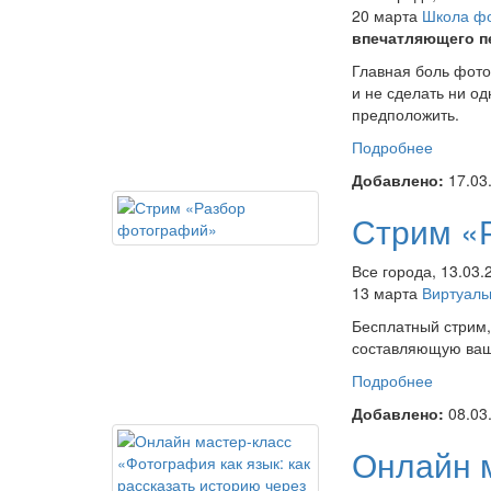
20 марта
Школа ф
впечатляющего пе
Главная боль фото
и не сделать ни о
предположить.
Подробнее
о Онла
впечатл
Добавлено:
17.03
как орг
съемку
Стрим «
Все города, 13.03.
13 марта
Виртуаль
Бесплатный стрим,
составляющую ваши
Подробнее
о Стри
Добавлено:
08.03
Онлайн 