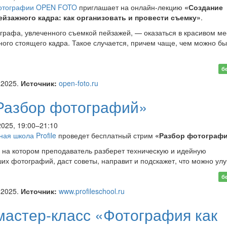
отографии OPEN FOTO
приглашает на онлайн-лекцию
«Создание
йзажного кадра: как организовать и провести съемку»
.
графа, увлеченного съемкой пейзажей, — оказаться в красивом ме
дного стоящего кадра. Такое случается, причем чаще, чем можно б
йн-лекция «Создание
б
яющего пейзажного кадра:
.2025.
Источник:
open-foto.ru
анизовать и провести
»
Разбор фотографий»
2025, 19:00–21:10
ная школа Profile
проведет бесплатный стрим
«Разбор фотограф
 на котором преподаватель разберет техническую и идейную
х фотографий, даст советы, направит и подскажет, что можно улу
м «Разбор фотографий»
б
.2025.
Источник:
www.profileschool.ru
мастер-класс «Фотография как