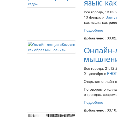
язык: ка
Все города, 13.02.
13 февраля
Виртуа
как язык: как ра
Подробнее
о Онлай
«Фотогр
Добавлено:
09.02
рассказ
Онлайн-л
мышлен
Все города, 21.12.
21 декабря в
PHOT
Открытая онлайн-
Поговорим о колла
о трендах, соврем
Подробнее
о Онлай
образ 
Добавлено:
03.10