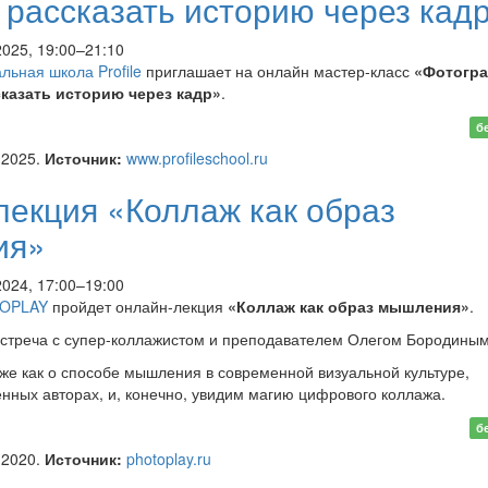
к рассказать историю через кад
2025, 19:00–21:10
льная школа Profile
приглашает на онлайн мастер-класс
«Фотогр
ссказать историю через кадр»
.
н мастер-класс
б
афия как язык: как
.2025.
Источник:
www.profileschool.ru
ать историю через кадр»
екция «Коллаж как образ
ия»
2024, 17:00–19:00
OPLAY
пройдет онлайн-лекция
«Коллаж как образ мышления»
.
встреча с супер-коллажистом и преподавателем Олегом Бородиным
же как о способе мышления в современной визуальной культуре,
енных авторах, и, конечно, увидим магию цифрового коллажа.
н-лекция «Коллаж как
б
мышления»
.2020.
Источник:
photoplay.ru