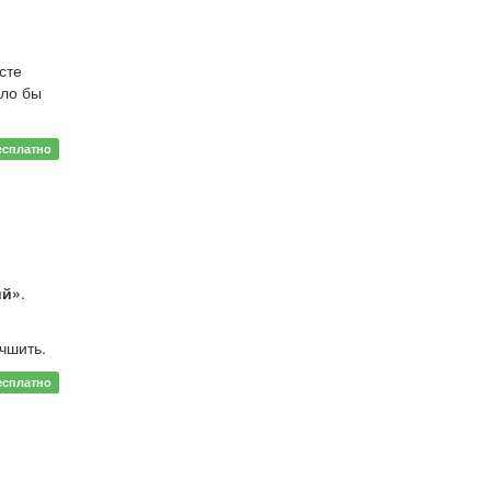
сте
ыло бы
есплатно
ий»
.
чшить.
есплатно