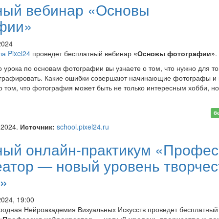
ный вебинар «Основы
фии»
2024
а Pixel24
проведет бесплатный вебинар
«Основы фотографии»
.
о урока по основам фотографии вы узнаете о том, что нужно для то
ографировать. Какие ошибки совершают начинающие фотографы и 
 о том, что фотография может быть не только интересным хобби, но
латный вебинар «Основы
б
афии»
.2024.
Источник:
school.pixel24.ru
ный онлайн-практикум «Профес
еатор — новый уровень творчес
а»
2024, 19:00
родная Нейроакадемия Визуальных Искусств проведет бесплатный