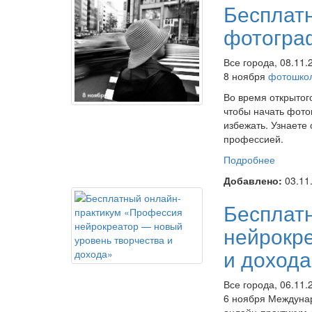
Бесплат
фотогра
Все города, 08.11.
8 ноября
фотошкол
Во время открытог
чтобы начать фот
избежать. Узнаете
профессией.
Подробнее
о Бесп
фотогр
Добавлено:
03.11
Бесплат
нейрокр
и доход
Все города, 06.11.
6 ноября Междуна