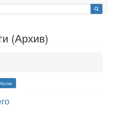
и (Архив)
обытие
го