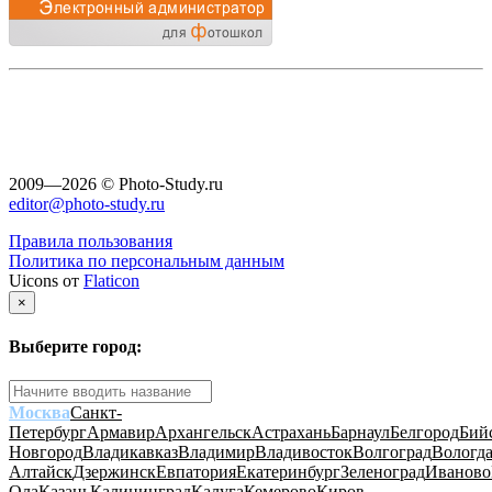
2009—2026 © Photo-Study.ru
editor@photo-study.ru
Правила пользования
Политика по персональным данным
Uicons от
Flaticon
×
Выберите город:
Москва
Санкт-
Петербург
Армавир
Архангельск
Астрахань
Барнаул
Белгород
Бий
Новгород
Владикавказ
Владимир
Владивосток
Волгоград
Вологд
Алтайск
Дзержинск
Евпатория
Екатеринбург
Зеленоград
Иваново
Ола
Казань
Калининград
Калуга
Кемерово
Киров