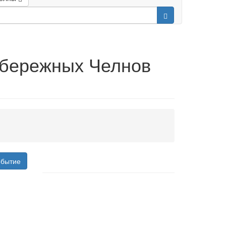
абережных Челнов
обытие