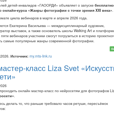
2026
елей детей-инвалидов «ГАООРДИ» объявляет о запуске
бесплатно
 онлайн-курса «Жанры фотографии с точки зрения XXI века»
.
рмате цикла вебинаров в марте и апреле 2026 года.
ляется Екатерина Васильева — междисциплинарный художник,
ратор выставок, а также основатель школы Walking Art и платформ
ах пяти вебинаров участники смогут погрузиться в историю проектног
ть самые популярные жанры современной фотографии.
латный онлайн-курс «Жанры
б
фии с точки зрения XXI
.2026.
Источник:
my.mts-link.ru
астер-класс Liza Svet «Искусст
ети»
2026
 проходить онлайн мастер-класс по нейросетям для фотографов Liz
росети»
.
тесь делать то, что раньше требовало часов ретуши, пересъёмок
тов: