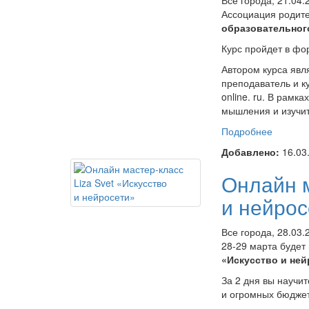
Все города, 21.04.
Ассоциация родит
образовательного
Курс пройдет в фо
Автором курса яв
преподаватель и ку
online. ru. В рамк
мышления и изучи
Подробнее
о Бесп
фотогра
Добавлено:
16.03
века»
Онлайн м
и нейрос
Все города, 28.03.
28-29 марта будет
«Искусство и ней
За 2 дня вы научи
и огромных бюдже