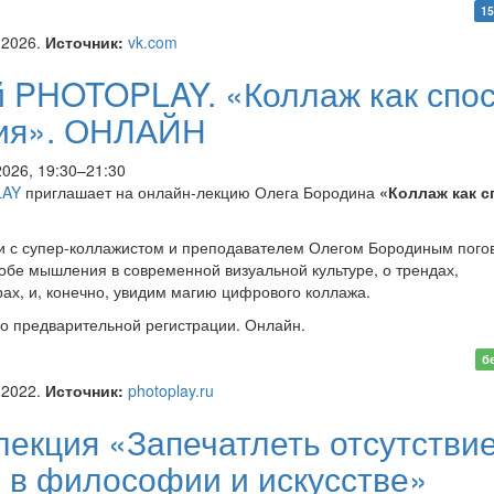
н мастер-класс Liza Svet
15
тво и нейросети»
.2026.
Источник:
vk.com
й PHOTOPLAY. «Коллаж как спо
ия». ОНЛАЙН
2026, 19:30–21:30
LAY
приглашает на онлайн-лекцию Олега Бородина
«Коллаж как с
и с супер-коллажистом и преподавателем Олегом Бородиным пого
собе мышления в современной визуальной культуре, о трендах,
ах, и, конечно, увидим магию цифрового коллажа.
о предварительной регистрации. Онлайн.
орий PHOTOPLAY. «Коллаж
б
особ мышления». ОНЛАЙН
.2022.
Источник:
photoplay.ru
екция «Запечатлеть отсутствие
 в философии и искусстве»