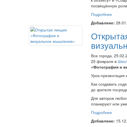
к объекту» и «Сов
посвящённую роли
Подробнее
о Онлай
к объек
Добавлено:
28.01
Открыта
визуаль
Все города, 25.02.
25 февраля в
Шко
«Фотография и в
Урок-презентация 
Как создавать сод
до зрителя посред
Для авторов любог
планируют или уже
Подробнее
о Откры
визуал
Добавлено:
15.12