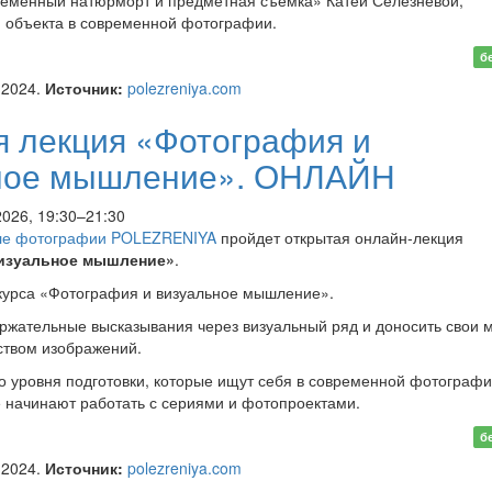
ременный натюрморт и предметная съёмка» Катей Селезнёвой,
 объекта в современной фотографии.
н-встреча «От натюрморта
б
ту»
.2024.
Источник:
polezreniya.com
я лекция «Фотография и
ное мышление». ОНЛАЙН
2026, 19:30–21:30
ле фотографии POLEZRENIYA
пройдет открытая онлайн-лекция
изуальное мышление»
.
курса «Фотография и визуальное мышление».
ержательные высказывания через визуальный ряд и доносить свои 
ством изображений.
о уровня подготовки, которые ищут себя в современной фотографи
 начинают работать с сериями и фотопроектами.
тая лекция «Фотография и
б
ьное мышление». ОНЛАЙН
.2024.
Источник:
polezreniya.com