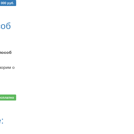
 000 руб.
соб
пособ
ворим о
есплатно
: