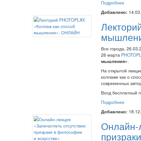
Подробнее
о Онлай
«Искусс
Добавлено:
14.03
Лектори
мышлен
Все города, 26.03.
26 марта
PHOTOP
мышления»
.
На открытой лекци
коллаже как о спо
современных автор
Вход бесплатный п
Подробнее
о Лект
как сп
Добавлено:
18.12
Онлайн-л
призраки