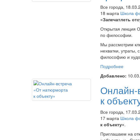
Все города, 18.03.
18 марта
Школа ф
«Запечатлеть отс
Открытая лекция О
по философии.
Мы рассмотрим клю
нехватки, утраты,
философию и худо
Подробнее
о Онлай
отсутст
Добавлено:
10.03
и искус
Онлайн-
к объект
Все города, 17.03.
17 марта
Школа ф
к объекту»
.
Приглашаем на откр