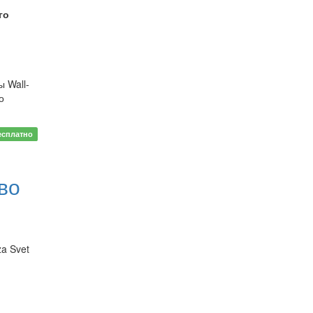
го
ы Wall-
о
есплатно
во
a Svet