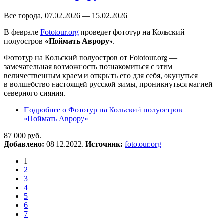
Все города, 07.02.2026 — 15.02.2026
В феврале
Fototour.org
проведет фототур на Кольский
полуостров
«Поймать Аврору»
.
Фототур на Кольский полуостров от Fototour.org —
замечательная возможность познакомиться с этим
величественным краем и открыть его для себя, окунуться
в волшебство настоящей русской зимы, проникнуться магией
северного сияния.
Подробнее
о Фототур на Кольский полуостров
«Поймать Аврору»
87 000 руб.
Добавлено:
08.12.2022.
Источник:
fototour.org
1
2
3
4
5
6
7