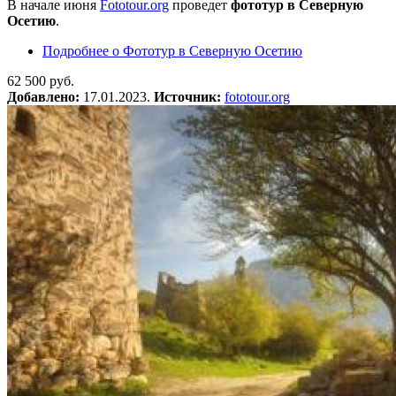
В начале июня
Fototour.org
проведет
фототур в Северную
Осетию
.
Подробнее
о Фототур в Северную Осетию
62 500 руб.
Добавлено:
17.01.2023.
Источник:
fototour.org