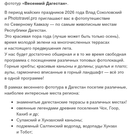
фототур
«Весенний Дагестан»
.
В период майских праздников 2026 года Влад Соколовский
и Phototravel.pro приглашают вас в фотопутешествие
по Северному Кавказу — по самым живописным местам
Республики Дагестан.
Это красивая пора года (лучше может быть только осень),
время молодой зелени на многочисленных террасах
и настоящего предвкушения лета.
У нас будет достаточно обширная и в то же время свободная
программа с посещением различных топовых фотолокаций.
Горные хребты; красивые каньоны и долины; ущелья и плато;
аулы, гармонично вписанные в горный ландшафт — всё это
в одной программе!
В рамках весеннего фототура в Дагестан посетим различные,
наиболее интересные места региона:
знаменитые дагестанские террасы в различных местах!
овеянные легендами древние поселения Чох, Гоор,
Кахиб и др;
Сулакский и Хунзахский каньоны;
подземный Салтинский водопад, водопады Хунзах
и Тобот;