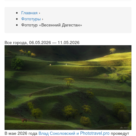
Главная
›
Фототуры
›
Фототур «Весенний Дагестан»
Все города, 06.05.2026 — 11.05.2026
В мае 2026 года
Влад Соколовский и Phototravel.pro
проведут