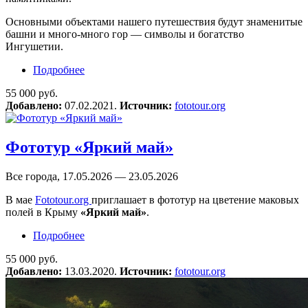
Основными объектами нашего путешествия будут знаменитые
башни и много-много гор — символы и богатство
Ингушетии.
Подробнее
о Фототур в Ингушетию «Кавказ — яркий
и солнечный»
55 000 руб.
Добавлено:
07.02.2021.
Источник:
fototour.org
Фототур «Яркий май»
Все города, 17.05.2026 — 23.05.2026
В мае
Fototour.org
приглашает в фототур на цветение маковых
полей в Крыму
«Яркий май»
.
Подробнее
о Фототур «Яркий май»
55 000 руб.
Добавлено:
13.03.2020.
Источник:
fototour.org