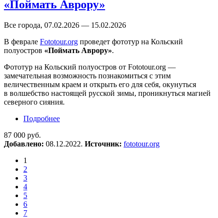
«Поймать Аврору»
Все города, 07.02.2026 — 15.02.2026
В феврале
Fototour.org
проведет фототур на Кольский
полуостров
«Поймать Аврору»
.
Фототур на Кольский полуостров от Fototour.org —
замечательная возможность познакомиться с этим
величественным краем и открыть его для себя, окунуться
в волшебство настоящей русской зимы, проникнуться магией
северного сияния.
Подробнее
о Фототур на Кольский полуостров «Поймать
Аврору»
87 000 руб.
Добавлено:
08.12.2022.
Источник:
fototour.org
1
2
3
4
5
6
7