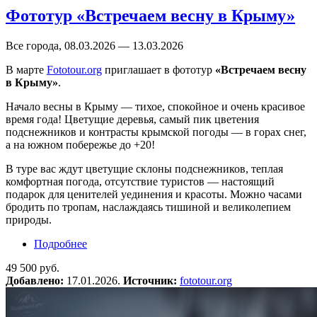
Фототур «Встречаем весну в Крыму»
Все города, 08.03.2026 — 13.03.2026
В марте
Fototour.org
приглашает в фототур
«Встречаем весну
в Крыму»
.
Начало весны в Крыму — тихое, спокойное и очень красивое
время года! Цветущие деревья, самый пик цветения
подснежников и контрасты крымской погоды — в горах снег,
а на южном побережье до +20!
В туре вас ждут цветущие склоны подснежников, теплая
комфортная погода, отсутствие туристов — настоящий
подарок для ценителей уединения и красоты. Можно часами
бродить по тропам, наслаждаясь тишиной и великолепием
природы.
Подробнее
о Фототур «Встречаем весну в Крыму»
49 500 руб.
Добавлено:
17.01.2026.
Источник:
fototour.org