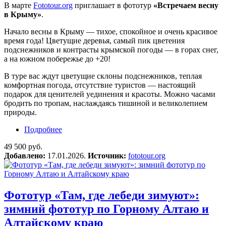
В марте
Fototour.org
приглашает в фототур
«Встречаем весну
в Крыму»
.
Начало весны в Крыму — тихое, спокойное и очень красивое
время года! Цветущие деревья, самый пик цветения
подснежников и контрасты крымской погоды — в горах снег,
а на южном побережье до +20!
В туре вас ждут цветущие склоны подснежников, теплая
комфортная погода, отсутствие туристов — настоящий
подарок для ценителей уединения и красоты. Можно часами
бродить по тропам, наслаждаясь тишиной и великолепием
природы.
Подробнее
о Фототур «Встречаем весну в Крыму»
49 500 руб.
Добавлено:
17.01.2026.
Источник:
fototour.org
Фототур «Там, где лебеди зимуют»:
зимний фототур по Горному Алтаю и
Алтайскому краю