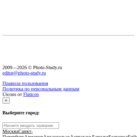
2009—2026 © Photo-Study.ru
editor@photo-study.ru
Правила пользования
Политика по персональным данным
Uicons от
Flaticon
×
Выберите город:
Москва
Санкт-
Петербург
Армавир
Архангельск
Астрахань
Барнаул
Белгород
Бий