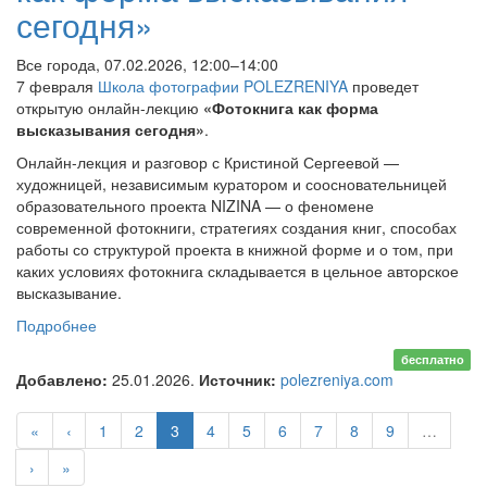
сегодня»
Все города, 07.02.2026, 12:00–14:00
7 февраля
Школа фотографии POLEZRENIYA
проведет
открытую онлайн-лекцию
«Фотокнига как форма
высказывания сегодня»
.
Онлайн-лекция и разговор с Кристиной Сергеевой —
художницей, независимым куратором и соосновательницей
образовательного проекта NIZINA — о феномене
современной фотокниги, стратегиях создания книг, способах
работы со структурой проекта в книжной форме и о том, при
каких условиях фотокнига складывается в цельное авторское
высказывание.
Подробнее
о Онлайн-лекция «Фотокнига как форма
высказывания сегодня»
бесплатно
Добавлено:
25.01.2026.
Источник:
polezreniya.com
«
‹
1
2
3
4
5
6
7
8
9
…
›
»