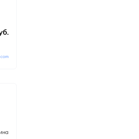
уб.
.com
ина