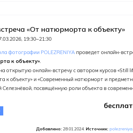
стреча «От натюрморта к объекту»
7.03.2026, 19:30–21:30
ла фотографии POLEZRENIYA
проведет онлайн-встр
рта к объекту»
.
 открытую онлайн-встречу с автором курсов «Still lif
а к объекту» и «Современный натюрморт и предметн
й Селезнёвой, посвящённую роли объекта в современ
бесплат
Онлайн-встреча
т натюрморта
объекту»
Добавлено:
28.01.2024.
Источник:
polezreniya