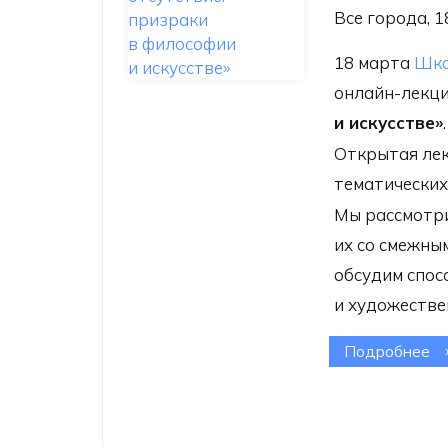
Все города, 1
18 марта
Шко
онлайн-лекц
и искусстве»
.
Открытая лек
тематических
Мы рассмотри
их со смежным
обсудим спос
и художестве
Подробнее
о 
«З
п
и 