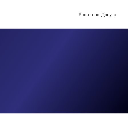
Ростов-на-Дону
м