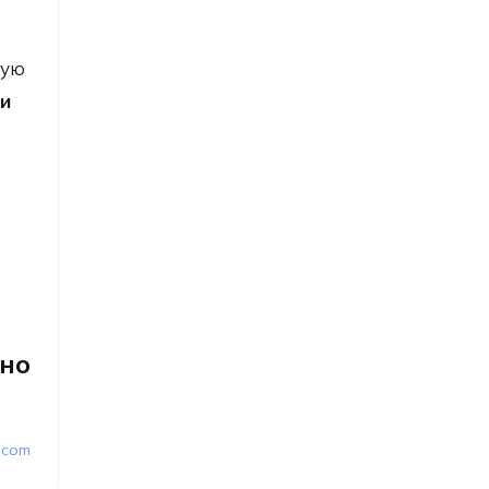
тую
ии
но
.com