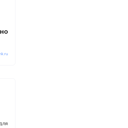
но
nk.ru
 для