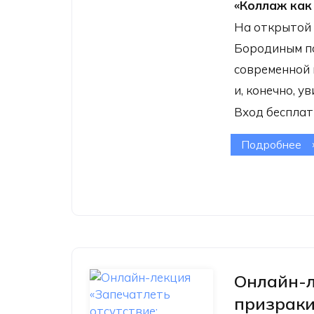
«Коллаж как
На открытой 
Бородиным по
современной 
и, конечно, 
Вход бесплат
Подробнее
о 
«К
м
Онлайн-л
призраки