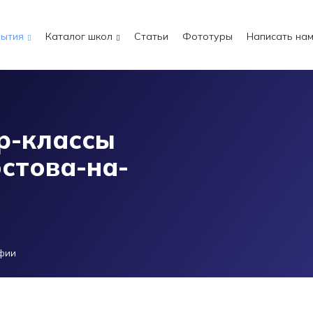
ытия
Каталог школ
Статьи
Фототуры
Написать на
р-классы
стова-на-
фии