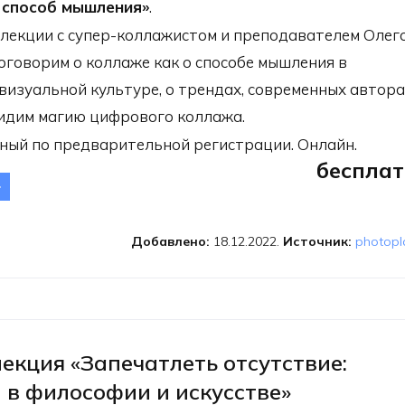
 способ мышления»
.
лекции с супер-коллажистом и преподавателем Олег
говорим о коллаже как о способе мышления в
визуальной культуре, о трендах, современных автора
увидим магию цифрового коллажа.
ный по предварительной регистрации. Онлайн.
бесплат
Лекторий PHOTOPLAY.
оллаж как способ
ышления». ОНЛАЙН
Добавлено:
18.12.2022.
Источник:
photopla
екция «Запечатлеть отсутствие:
 в философии и искусстве»