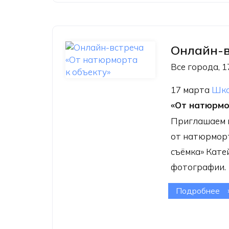
Онлайн-в
Все города, 1
17 марта
Шко
«От натюрмо
Приглашаем на
от натюрморт
съёмка» Кате
фотографии.
Подробнее
о 
«О
к 