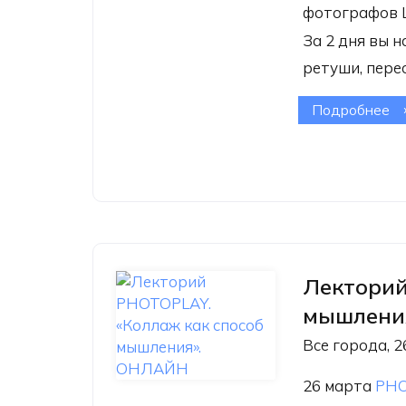
фотографов L
За 2 дня вы 
ретуши, пере
Подробнее
о 
Li
и 
Лекторий
мышлени
Все города, 2
26 марта
PH