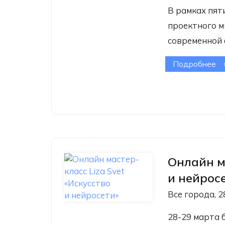
В рамках пят
проектного м
современной
Подробнее
о 
к
фо
зр
Онлайн м
и нейрос
Все города, 2
28-29 марта 