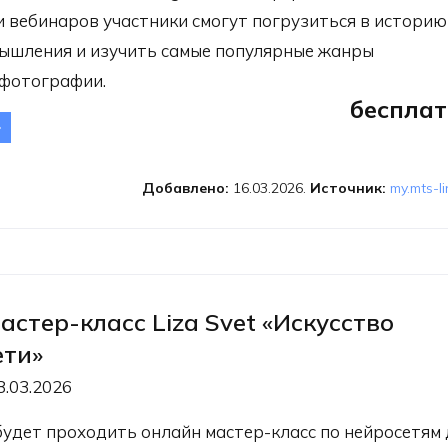
и вебинаров участники смогут погрузиться в историю
ышления и изучить самые популярные жанры
 фотографии.
бесплат
Бесплатный онлайн-
урс «Жанры
тографии с точки
Добавлено:
16.03.2026.
Источник:
my.mts-li
ения XXI века»
астер-класс Liza Svet «Искусство
ети»
8.03.2026
будет проходить онлайн мастер-класс по нейросетям