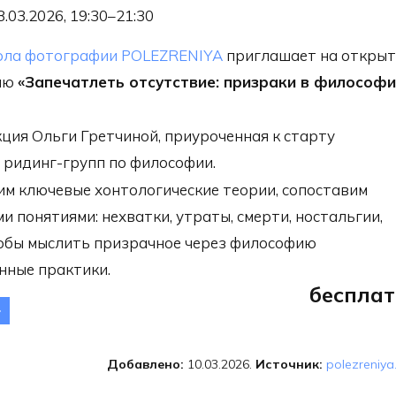
8.03.2026, 19:30–21:30
ла фотографии POLEZRENIYA
приглашает на откры
ию
«Запечатлеть отсутствие: призраки в философ
ция Ольги Гретчиной, приуроченная к старту
 ридинг-групп по философии.
м ключевые хонтологические теории, сопоставим
и понятиями: нехватки, утраты, смерти, ностальгии,
обы мыслить призрачное через философию
нные практики.
бесплат
Онлайн-лекция
апечатлеть отсутствие:
ризраки в философии
Добавлено:
10.03.2026.
Источник:
polezreniya
искусстве»