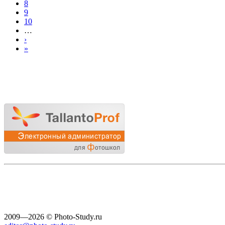
8
9
10
…
›
»
2009—2026 © Photo-Study.ru