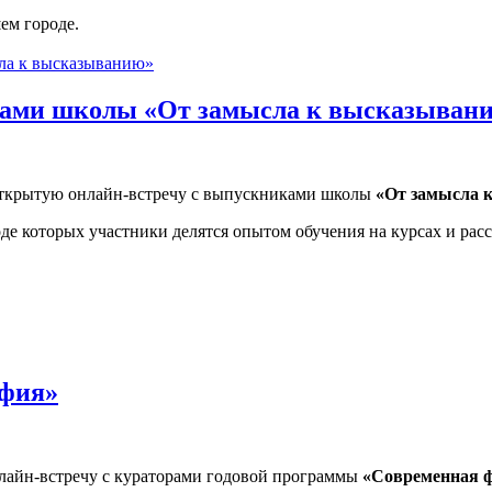
ем городе.
ками школы «От замысла к высказыван
открытую онлайн-встречу с выпускниками школы
«От замысла 
оде которых участники делятся опытом обучения на курсах и рас
школы «От замысла к высказыванию»
афия»
лайн-встречу с кураторами годовой программы
«Современная 