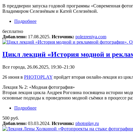
В преддверии запуска годовой программы «Современная фотог
Владимиром Селезнёвым и Катей Селезнёвой.
Подробнее
о Онлайн-встреча «Современная фотография»
бесплатно
Добавлено:
17.08.2025.
Источник:
polezreniya.com
Цикл лекций «История модной и рекл
Все города, 26.06.2025, 19:30–21:30
26 июня в
PHOTOPLAY
пройдет вторая онлайн-лекция из цик
Лекция № 2: «Модная фотография»
Вторая лекция цикла Андрея Рогозина посвящена истории модн
основные подходы к проведению модной съёмки в процессе ра
Подробнее
о Цикл лекций «История модной и рекламно
500 руб.
Добавлено:
03.03.2024.
Источник:
photoplay.ru