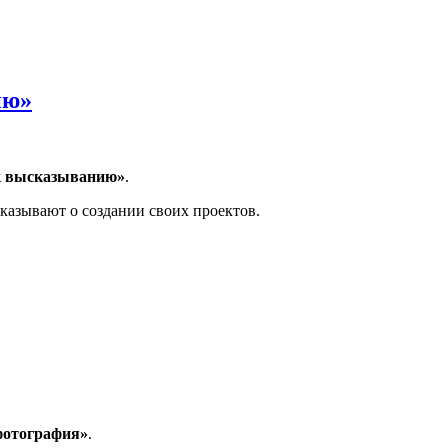
ию»
к высказыванию»
.
сказывают о создании своих проектов.
фотография»
.