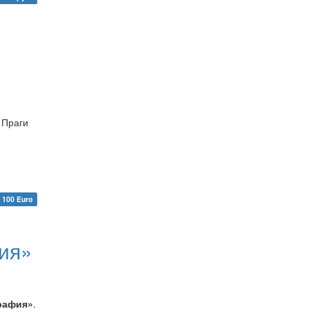
 Праги
 100 Euro
ия»
рафия»
.