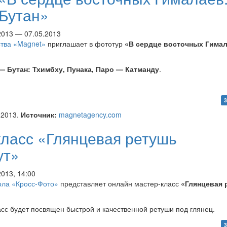
 Бутан»
.2013 — 07.05.2013
ства «Magnet»
приглашает в фототур
«В сердце восточных Гимал
— Бутан: Тхимбху, Пунака, Паро — Катманду
.
ур «В сердце восточных
3
в: Непал + Бутан»
.2013.
Источник:
magnetagency.com
класс «Глянцевая ретушь
ут»
2013, 14:00
ла «Кросс-Фото»
представляет онлайн мастер-класс
«Глянцевая 
сс будет посвящен быстрой и качественной ретуши под глянец.
р-класс «Глянцевая ретушь
3