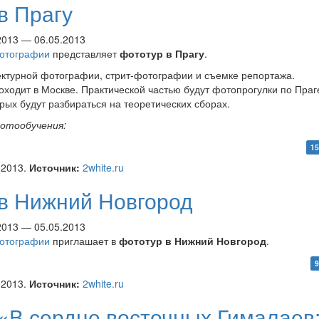
в Прагу
.2013 — 06.05.2013
фотографии
представляет
фототур в Прагу
.
ектурной фотографии, стрит-фотографии и съемке репортажа.
оходит в Москве. Практической частью будут фотопрогулки по Праг
рых будут разбираться на теоретических сборах.
отообучения:
ур в Прагу
15
.2013.
Источник:
2white.ru
 в Нижний Новгород
.2013 — 05.05.2013
фотографии
приглашает в
фототур в Нижний Новгород
.
ур в Нижний Новгород
9
.2013.
Источник:
2white.ru
«В сердце восточных Гималаев