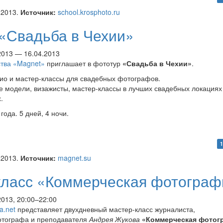
нут»
.2013.
Источник:
school.krosphoto.ru
 «Свадьба в Чехии»
.2013 — 16.04.2013
ства «Magnet»
приглашает в фототур
«Свадьба в Чехии»
.
ио и мастер-классы для свадебных фотографов.
модели, визажисты, мастер-классы в лучших свадебных локациях
.
года. 5 дней, 4 ночи.
ур «Свадьба в Чехии»
1
.2013.
Источник:
magnet.su
класс «Коммерческая фотограф
2013, 20:00–22:00
a.net
представляет двухдневный мастер-класс журналиста,
отографа и преподавателя
Андрея Жукова
«Коммерческая фотог