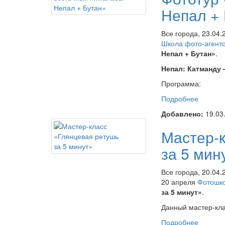
Непал +
Все города, 23.04
Школа фото-агент
Непал + Бутан»
.
Непал: Катманду 
Программа:
Подробнее
о Фотот
Гималае
Добавлено:
19.03
Мастер-
за 5 мин
Все города, 20.04.
20 апреля
Фотошко
за 5 минут»
.
Данный мастер-кла
Подробнее
о Масте