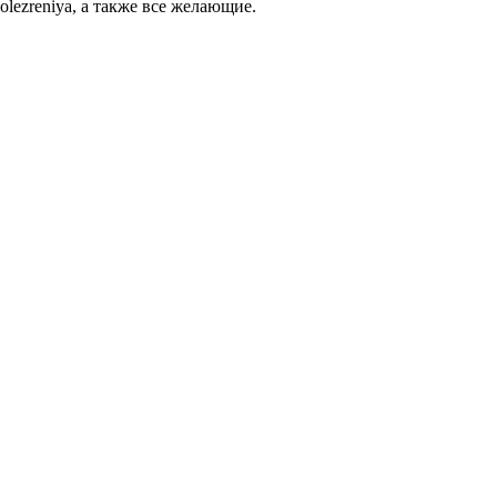
ezreniya, а также все желающие.
са «Современная фотография»