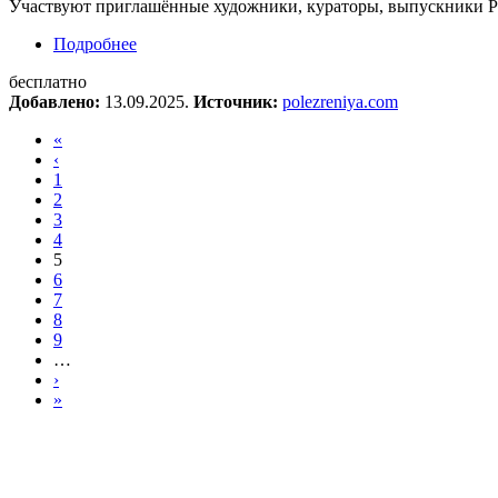
Участвуют приглашённые художники, кураторы, выпускники Pol
Подробнее
о Открытая презентация дипломных работ кур
бесплатно
Добавлено:
13.09.2025.
Источник:
polezreniya.com
«
‹
1
2
3
4
5
6
7
8
9
…
›
»