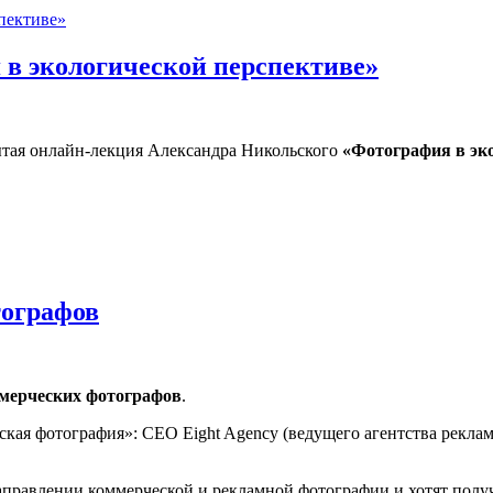
в экологической перспективе»
тая онлайн-лекция Александра Никольского
«Фотография в эк
логической перспективе»
тографов
мерческих фотографов
.
кая фотография»: CEO Eight Agency (ведущего агентства рекл
правлении коммерческой и рекламной фотографии и хотят получ