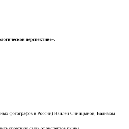
ологической перспективе»
.
амных фотографов в России) Наилей Синицыной, Вадимом
ить обратную связь от экспертов рынка.