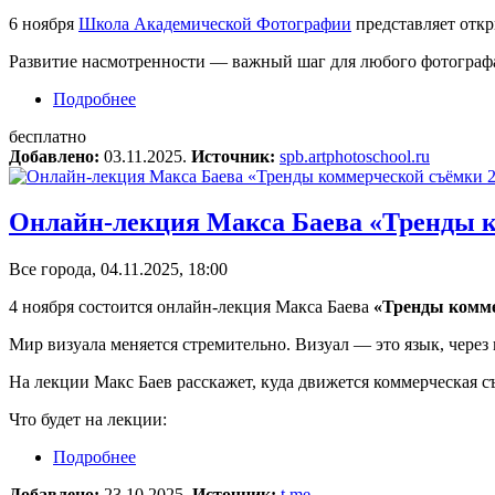
6 ноября
Школа Академической Фотографии
представляет отк
Развитие насмотренности — важный шаг для любого фотографа. 
Подробнее
о Онлайн-лекция «Зачем фотографу развивать
бесплатно
Добавлено:
03.11.2025.
Источник:
spb.artphotoschool.ru
Онлайн-лекция Макса Баева «Тренды к
Все города, 04.11.2025, 18:00
4 ноября состоится онлайн-лекция Макса Баева
«Тренды комме
Мир визуала меняется стремительно. Визуал — это язык, чере
На лекции Макс Баев расскажет, куда движется коммерческая с
Что будет на лекции:
Подробнее
о Онлайн-лекция Макса Баева «Тренды коммер
Добавлено:
23.10.2025.
Источник:
t.me