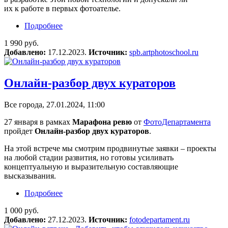
их к работе в первых фотоателье.
Подробнее
о Авторская онлайн-лекция Марии Герай
«Женщины: история фотографии»
1 990 руб.
Добавлено:
17.12.2023.
Источник:
spb.artphotoschool.ru
Онлайн-разбор двух кураторов
Все города, 27.01.2024, 11:00
27 января в рамках
Марафона ревю
от
ФотоДепартамента
пройдет
Онлайн-разбор двух кураторов
.
На этой встрече мы смотрим продвинутые заявки – проекты
на любой стадии развития, но готовы усиливать
концептуальную и выразительную составляющие
высказывания.
Подробнее
о Онлайн-разбор двух кураторов
1 000 руб.
Добавлено:
27.12.2023.
Источник:
fotodepartament.ru