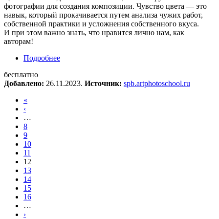
фотографии для создания композиции. Чувство цвета — это
навык, который прокачивается путем анализа чужих работ,
собственной практики и усложнения собственного вкуса.
И при этом важно знать, что нравится лично нам, как
авторам!
Подробнее
о Онлайн-лекция «Цвет как составляющая
композиции»
бесплатно
Добавлено:
26.11.2023.
Источник:
spb.artphotoschool.ru
«
‹
…
8
9
10
11
12
13
14
15
16
…
›