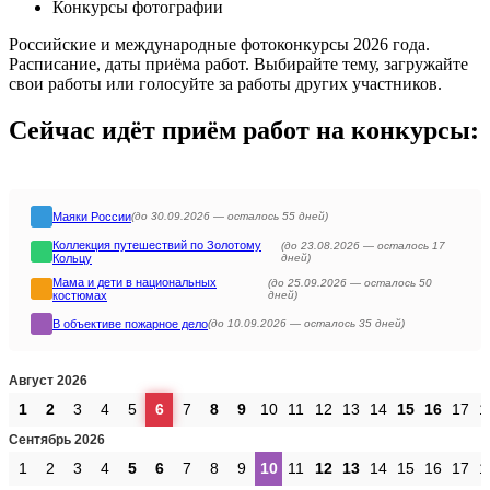
Конкурсы фотографии
Российские и международные фотоконкурсы 2026 года.
Расписание, даты приёма работ. Выбирайте тему, загружайте
свои работы или голосуйте за работы других участников.
Сейчас идёт приём работ на конкурсы:
Маяки России
(до 30.09.2026 —
осталось
55 дней)
Коллекция путешествий по Золотому
(до 23.08.2026 —
осталось
17
Кольцу
дней)
Мама и дети в национальных
(до 25.09.2026 —
осталось
50
костюмах
дней)
В объективе пожарное дело
(до 10.09.2026 —
осталось
35 дней)
Август 2026
1
2
3
4
5
6
7
8
9
10
11
12
13
14
15
16
17
1
Сентябрь 2026
1
2
3
4
5
6
7
8
9
10
11
12
13
14
15
16
17
1