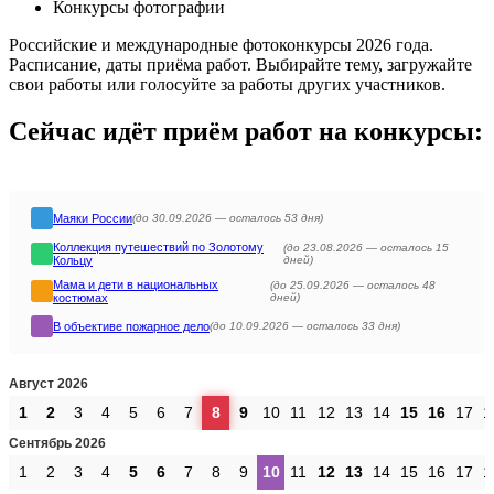
Конкурсы фотографии
Российские и международные фотоконкурсы 2026 года.
Расписание, даты приёма работ. Выбирайте тему, загружайте
свои работы или голосуйте за работы других участников.
Сейчас идёт приём работ на конкурсы:
Маяки России
(до 30.09.2026 —
осталось
53 дня)
Коллекция путешествий по Золотому
(до 23.08.2026 —
осталось
15
Кольцу
дней)
Мама и дети в национальных
(до 25.09.2026 —
осталось
48
костюмах
дней)
В объективе пожарное дело
(до 10.09.2026 —
осталось
33 дня)
Август 2026
1
2
3
4
5
6
7
8
9
10
11
12
13
14
15
16
17
1
Сентябрь 2026
1
2
3
4
5
6
7
8
9
10
11
12
13
14
15
16
17
1